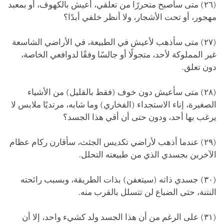
(٢٦) متى سأصبح متحررًا من تعلقي، أعيش بالكهوف، أو بمعبد
مهجور، أو تحت الأشجار، ولا أنظر خلفي أبدًا؟
(٢٧) متى سأذهب لأعيش في الطبيعة، في الأراضي الشاسعة
غير المملوكة لأحد، متجولًا أو جالسًا وفقًا لدوافعي الخاصة،
دون تعلق.
(٢٨) متى سأعيش دون خوف (فقط بالقليل) من الأشياء
الصغيرة، إناء الاستجداء (الفخاري) وما شابه، مرتديًا ملابس لا
يرغب بها أحد، ودون حتى أن أقي هذا الجسد؟
(٢٩) عندما أذهب لأراضي تكديس الجثث، سأقارن ركام عظام
الآخرين بجسدي الذي من طبيعته التحلل.
(٣٠) جسدي ذاته (سيتعفن) بذات الطريقة، وبسبب رائحته
النتنة، حتى الضباع لن تتسلل بالقرب منه.
(٣١) على الرغم من أن هذا الجسد ولد كشيء واحد، إلا أن