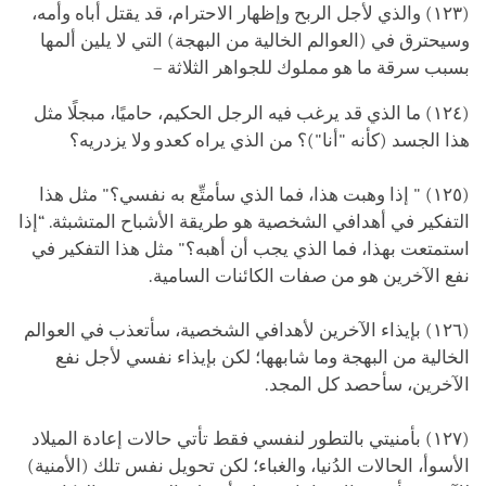
(١٢٣) والذي لأجل الربح وإظهار الاحترام، قد يقتل أباه وأمه،
وسيحترق في (العوالم الخالية من البهجة) التي لا يلين ألمها
بسبب سرقة ما هو مملوك للجواهر الثلاثة –
(١٢٤) ما الذي قد يرغب فيه الرجل الحكيم، حاميًا، مبجلًا مثل
هذا الجسد (كأنه "أنا")؟ من الذي يراه كعدو ولا يزدريه؟
(١٢٥) " إذا وهبت هذا، فما الذي سأمتِّع به نفسي؟" مثل هذا
التفكير في أهدافي الشخصية هو طريقة الأشباح المتشبثة. “إذا
استمتعت بهذا، فما الذي يجب أن أهبه؟" مثل هذا التفكير في
نفع الآخرين هو من صفات الكائنات السامية.
(١٢٦) بإيذاء الآخرين لأهدافي الشخصية، سأتعذب في العوالم
الخالية من البهجة وما شابهها؛ لكن بإيذاء نفسي لأجل نفع
الآخرين، سأحصد كل المجد.
(١٢٧) بأمنيتي بالتطور لنفسي فقط تأتي حالات إعادة الميلاد
الأسوأ، الحالات الدُنيا، والغباء؛ لكن تحويل نفس تلك (الأمنية)