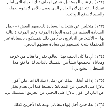
(١٣٢) دع عنك المستقبل، فحتى أهداف تلك الحياة التي أمام
عينيك لن تتحقق لأن الخادم الذي يعمل بالأجر لا يقوم بعمله
والسيد لا يدفع الرواتب.
(١٣٣) متخليين عن مُنتِجات السعادة (لبعضهم البعض) – حفل
السعادة العظيم في (هذه الحياة) المرئية وغير المرئية (التالية
لها) – الأشخاص الحائرون بدلًا من ذلك يتمسكون بالمعاناة غير
المحتملة نتيجة لتسببهم في معاناة بعضهم البعض.
(١٣٤) أيٍ ما كان العنف بهذا العالم، بقدر ما هناك من خوف
ومعاناة، فجميعها تنشأ من التمسك بالذات: لذا ما نفع هذا
الشيطان البشع لي؟
(١٣٥) إذا لم أتخلى تمامًا عن (مثل) تلك الذات، فلن أكون
قادرًا على التخلي عن المعاناة؛ بالضبط كما أني بعدم تخليَ
عن النار، لن أكون قادرًا على التخلي عن الحريق الممسك بي.
(١٣٦) لذا، فمن أجل إنهاء معاناتي ومعاناة الآخرين كذلك،