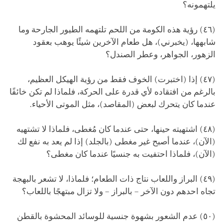
يلتهمونه؟
(٤٦) رؤية هذه الكومة من اللحم تلتهمه الطيور الجارحة وما
شابهها، (يخبرني)، هل طعام الآخرين شيئًا يوهب بعقود
الزهور، الجواهر، وعطر الصندل؟
(٤٧) إذا (اختبرت) الخوف فقط من رؤية الهيكل العظيم،
بالرغم من افتقاده لأي قدرة على الحركة، فلماذا لم تكن خائفًا
عندما كان يتحرك لبعض (المقاصد)، مثل الموتى الأحياء.
(٤٨) اشتهيته حينها، حتى عندما كان مُغطى، فلماذا لا تشتهيه
(الآن)، عندما أصبح غير مغطى (بالجلد) إذا لم يعد به نفع لك
(الآن)، فلماذا احتفيت به جنسيًا عندما كان مغطى؟
(٤٩) البراز واللعاب نتاج ذات الطعام؛ فلماذا، لا تشعر بالبهجة
تجاه احدهم دون الآخر – بالبراز – ولا تزال مبتهجًا باللعاب؟
(٥٠) عدم الشعور بشهوة جنسية للوسائد المحشوة بالقطن