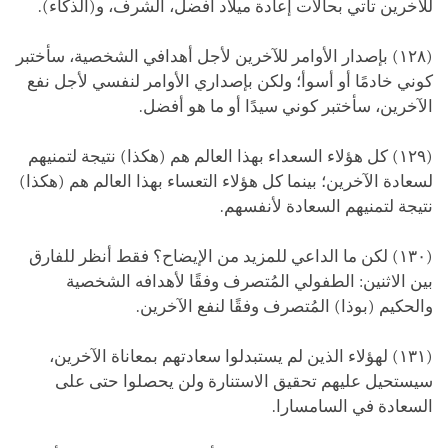
للآخرين تأتي بحالات إعادة ميلاد أفضل، الشرف، و(الذكاء).
(١٢٨) بإصدار الأوامر للآخرين لأجل أهدافي الشخصية، سأختبر
كوني خادمًا أو أسوأ؛ ولكن بإصداري الأوامر لنفسي لأجل نفع
الآخرين، سأختبر كوني سيدًا أو ما هو أفضل.
(١٢٩) كل هؤلاء السعداء بهذا العالم هم (هكذا) نتيجة لتمنيهم
لسعادة الآخرين؛ بينما كل هؤلاء التعساء بهذا العالم هم (هكذا)
نتيجة لتمنيهم السعادة لأنفسهم.
(١٣٠) لكن ما الداعي للمزيد من الإيضاح؟ فقط أنظر للفارق
بين الاثنين: الطفولي المُتصرف وفقًا لأهدافه الشخصية
والحكيم (بوذا) المُتصرف وفقًا لنفع الآخرين.
(١٣١) لهؤلاء الذين لم يستبدلوا سعادتهم بمعاناة الآخرين،
سيستحيل عليهم تحقيق الاستنارة ولن يحصلوا حتى على
السعادة في السامسارا.