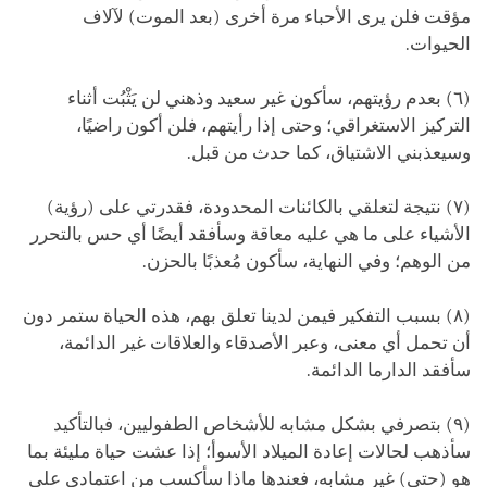
مؤقت فلن يرى الأحباء مرة أخرى (بعد الموت) لآلاف
الحيوات.
(٦) بعدم رؤيتهم، سأكون غير سعيد وذهني لن يَثْبُت أثناء
التركيز الاستغراقي؛ وحتى إذا رأيتهم، فلن أكون راضيًا،
وسيعذبني الاشتياق، كما حدث من قبل.
(٧) نتيجة لتعلقي بالكائنات المحدودة، فقدرتي على (رؤية)
الأشياء على ما هي عليه معاقة وسأفقد أيضًا أي حس بالتحرر
من الوهم؛ وفي النهاية، سأكون مُعذبًا بالحزن.
(٨) بسبب التفكير فيمن لدينا تعلق بهم، هذه الحياة ستمر دون
أن تحمل أي معنى، وعبر الأصدقاء والعلاقات غير الدائمة،
سأفقد الدارما الدائمة.
(٩) بتصرفي بشكل مشابه للأشخاص الطفوليين، فبالتأكيد
سأذهب لحالات إعادة الميلاد الأسوأ؛ إذا عشت حياة مليئة بما
هو (حتى) غير مشابه، فعندها ماذا سأكسب من اعتمادي على