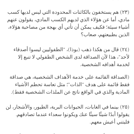
(٢٣) هم يستخفون بالكائنات المحدودة التي ليس لديها كسب
مادي، أما عن هؤلاء الذي لديهم الكسب المادي، يقولون عنهم
أشياء سيئة؛ فكيف يمكن أن تأتي أي بهجة من مصاحبة هؤلاء،
الذين بطبيعتهم، صعاب؟
(٢٤) قال من هكذا ذهب (بوذا)، "الطفوليين ليسوا أصدقاء
لأحد"، هذا لأن الصداقة لدى الشخص الطفولي لا تنبع إلا
لخدمة أهدافه الشخصية.
(الصداقة القائمة على خدمة الأهداف الشخصية، هي صداقة
فقط قائمة على هدف "الذات"؛ مثل تعاسة تحطم الأشياء
المادية والذي في الواقع ناتج عن الملذات الشخصية فقط).
(٢٥) بينما في الغابات، الحيوانات البرية، الطيور، والأشجار، لن
يقولوا أبدًا شيئًا سيئًا عنك ويكونوا سعداء عندما تصادقهم.
فليتني أعيش معهم.