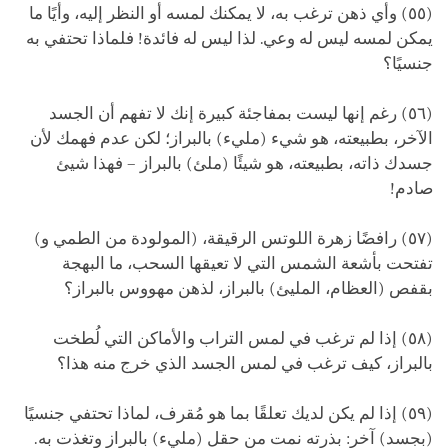
(٥٥) وأي ذهن ترغب به، لا يمكنك لمسه أو النظر إليه، وأيًا ما
يمكن لمسه ليس له وعي. لذا ليس له فائدة! فلماذا تحتفي به
جنسيًا؟
(٥٦) رغم إنها ليست بمفاجئة كبيرة إنك لا تفهم أن الجسد
الآخر، بطبيعته، هو شيء (مليء) بالبراز؛ لكن عدم فهمك لأن
جسدك ذاته، بطبيعته، هو شيئًا (ملئ) بالبراز – فهذا شيئ
صادم!
(٥٧) رافضًا زهرة اللوتس الرقيقة، (المولودة من الطمي و)
تفتحت بأشعة الشمس التي لا تعيقها السحب، ما البهجة
بقفص (العظام، المليئ) بالبراز، لذهن مهووس بالبراز؟
(٥٨) إذا لم ترغب في لمس التراب والأماكن التي لُطخت
بالبراز، كيف ترغب في لمس الجسد الذي خرج منه هذا؟
(٥٩) إذا لم يكن لديك تعلقًا بما هو مُقرف، لماذا تحتفي جنسيًا
(بجسد) آخر: بذرته نمت من حقل (مليء) بالبراز وتغذت به.