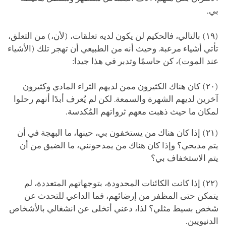
بي.
(١٩) بالتالي، فالحكيم لن يكون لديه تعلقات، (لأن،) من التعلق،
تأتي أشياء مرعبة. وحيث أنه من الطبيعي أن تهجر تلك (الأشياء
عند الموت)، كن حاسمًا وتدبر في هذا جيدا:
(٢٠) كان هناك الكثيرون ممن لديهم الثراء المادي وكثيرون
آخرين لديهم الشهرة والسمعة. لكن لم يُعرف أبدًا أنهم رحلوا
لمكان ما حيث ذهبت معهم ثرواتهم المُكدسة.
(٢١) إذا كان هناك من يستخفون بي، حينها، ما البهجة في أن
يتم مديحي؟ وإذا كان هناك من يمدحونني، ما الضيق من أن
يتم الاستخفاف بي؟
(٢٢) إذا كانت الكائنات المحدودة، بتوجهاتهم المتعددة، لم
يتمكن حتى المظفر من إرضائهم، فما الداعي للتحدث عن
شخص بسيط مثلي؟ لذا، دعني أتخلى عن انشغالي بالأشخاص
الدنيويين.