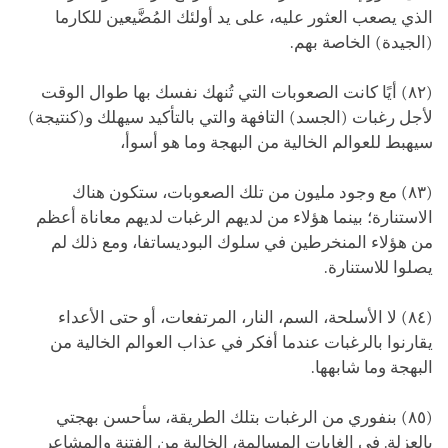
الذي يصعب العثور عليه، على يد أولئك المُضَّيعين للكارما
(الجيدة) الخاصة بهم.
(٨٢) أيًا كانت الصعوبات التي تُنهك نفسك بها طوال الوقت
لأجل رغبات (الجسد) التافهة والتي بالتأكيد سيهلك و(كنتيجة)
سيهبط للعوالم الخالية من البهجة وما هو أسوأ،
(٨٣) مع وجود مليون من تلك الصعوبات، ستكون هناك
الاستنارة؛ بينما هؤلاء من لديهم الرغبات لديهم معاناة أعظم
من هؤلاء المنخرطين في سلوك البوديساتفا، ومع ذلك لم
يصلوا للاستنارة.
(٨٤) لا الأسلحة، السم، النار، المرتفعات، أو حتى الأعداء
يقارنوا بالرغبات عندما أفكر في عذاب العوالم الخالية من
البهجة وما شابهها.
(٨٥) بنفوري من الرغبات بتلك الطريقة، سأحسن بهجتي
بالعزلة. في الغابات المسالمة، الخالية من الفتنة والمشاعر