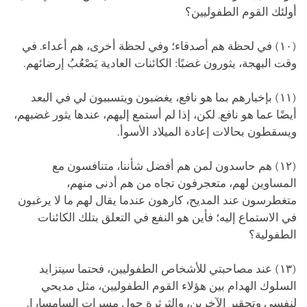
أولئك القوم الطفوليين؟
(١٠) في لحظة هم أصدقاء؛ وفي لحظة أخرى، هم أعداء. في
وقت البهجة، يثورون غضبًا: الكائنات العادية يَصْعُبُ إرضائهم.
(١١) بإخبارهم بما هو نافع، يغضبون ويتسببون لي في البعد
أيضًا عما هو نافع. لكن، إذا لم أستمع إليهم، عندها يثور غضبهم،
ويسقطون بحالات إعادة الميلاد الأسوأ.
(١٢) هم حاسدون لمن هم أفضل شأننا، متنافسون مع
المساوين لهم، متعجرفون تجاه من هم أدنى منهم،
متغطرسون عند المديح، كارهون عندما يقال لهم ما لا يرغبون
في الاستماع إليه؛ فأين هو النفع في التعلق بتلك الكائنات
الطفولية؟
(١٣) عند مصاحبتي للأشخاص الطفوليين، فحتما سيتزايد
السلوك الهدام بين هؤلاء القوم الطفوليين، مثل مديحي
لنفسي وتحقير الآخرين، والثرثرة حول مسرات السامسارا.