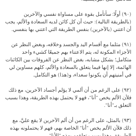
(٩٠) أولًا: سأتأمل بقوة على مساواة نفسي والآخرين
(بالطريقة التالية): حيث أن كل كائن لديه السعادة والألم، يجب
أن اعتني (بالآخرين) بنفس الطريقة التي اعتني بها بنفسي.
(٩١) مثلما مع أقسام اليد والجسد وخلافه، وبغض النظر عن
الأجزاء المكونة له، يتم الاعتناء بهم جميعًا كشيء واحد
متكامل؛ بشكل مشابه، بغض النظر عن الفروقات بين الكائنات
الهائمة، إلا إنها فيما يتعلق بالسعادة والألم، كلهم مساوين لي
في أمنيتهم أن يكونوا سعداء، و(هذا) هو التكامل.
(٩٢) على الرغم من أن ألمي لا يؤلم أجساد الآخرين، مع ذلك
فلأن الألم يخص "أنا"، فهو لا يحتمل بهذه الطريقة، وهذا بسبب
التعلق بـ"أنا".
(٩٣) بالمثل، على الرغم من أن ألم الآخرين لا يقع عليَّ، مع
ذلك فلأن الألم يخص "أنا" الخاصة بهم، فهم لا يحتملونه بهذه
الطريقة، وهذا بسبب تعلقهم بهذه "الأنا".