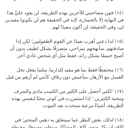
(١٤) فمِن مصاحبتي للآخرين بهذه الطريقة، لن يعود عليَّ هذا
في النهاية إلا بالخسارة، لإنه في الحقيقة هم لن يكونوا مفيدين
لي، وفي الحقيقة، لن أكون مفيدًا لهم.
(١٥) لذا دعني أهرب بعيدًا عن القوم الطفوليين؛ لكن إذا
صادفتهم، سأبهجهم بمزاحي، متصرفًا بشكل لطيف بدون أن
أصبح حميمًا بشكل زائد، فقط مثل أي شخص عادي آخر.
(١٦) محتفظًا فقط بما هو مفيد للدارما، مثلما يفعل نحل
العسل مع الأزهار، سأعيش دون رفاق، كأنني لم أرهم من قبل.
(١٧) "لكني أحصل على الكثير من الكسب مادي والشرف
ومحبة الكثيرين." إذا استمررت في كوني محبًا لنفسي بهذه
الطريقة، أشياءً مرعبة ستحدث بعد الموت.
(١٨) لذلك، بغض النظر عما سيتعلق به ذهني المتحير؛ في
الاقتران بكل منهم، آلاف المشاكل ستظهر وستظل محيطة