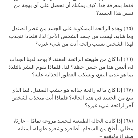
فقط بمعرفة هذا، كيف يمكنك أن تحصل على أي بهجة من
نفس هذا الجسد؟
(٦٥) وهذه الرائحة المسكوبة على الجسد من عطر الصندل
وما شابه، ليست من جسد الشخص الآخر؛ لذا، فلماذا تنجذب
لهذا الشخص بسبب رائحة أتت من شيء غيره؟
(٦٦) إذا كان من طبيعته الرائحة العفنة، لا يوجد لدينا انجذاب
له، أليس هذا من حسن حظنا؟ لذا، فلماذا يقوم البشر بالتلذذ
بما هو عديم النفع، وبسكب العطور الجذابة عليه؟
(٦٧) إذا كان ما له رائحة جذابه هو خشب الصندل، فما الذي
ينبع من الجسد في هذه الحالة؟ فلماذا أنت منجذب لشخص
آخر لرائحة شيء غيره؟
(٦٨) إذا كانت الحالة الطبيعية للجسد مروعة تمامًا – عاريًا،
مطلي بلُطخ من السخام، أظافره وشعره طويلة، أسنانه
صفراء ومُبقعه –