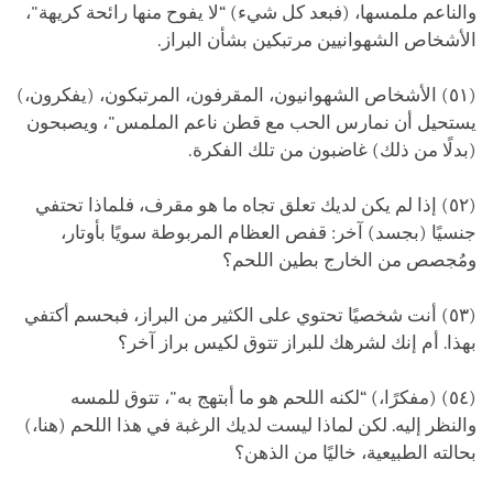
والناعم ملمسها، (فبعد كل شيء) “لا يفوح منها رائحة كريهة"،
الأشخاص الشهوانيين مرتبكين بشأن البراز.
(٥١) الأشخاص الشهوانيون، المقرفون، المرتبكون، (يفكرون،)
يستحيل أن نمارس الحب مع قطن ناعم الملمس"، ويصبحون
(بدلًا من ذلك) غاضبون من تلك الفكرة.
(٥٢) إذا لم يكن لديك تعلق تجاه ما هو مقرف، فلماذا تحتفي
جنسيًا (بجسد) آخر: قفص العظام المربوطة سويًا بأوتار،
ومُجصص من الخارج بطين اللحم؟
(٥٣) أنت شخصيًا تحتوي على الكثير من البراز، فبحسم أكتفي
بهذا. أم إنك لشرهك للبراز تتوق لكيس براز آخر؟
(٥٤) (مفكرًا،) “لكنه اللحم هو ما أبتهج به"، تتوق للمسه
والنظر إليه. لكن لماذا ليست لديك الرغبة في هذا اللحم (هنا،)
بحالته الطبيعية، خاليًا من الذهن؟