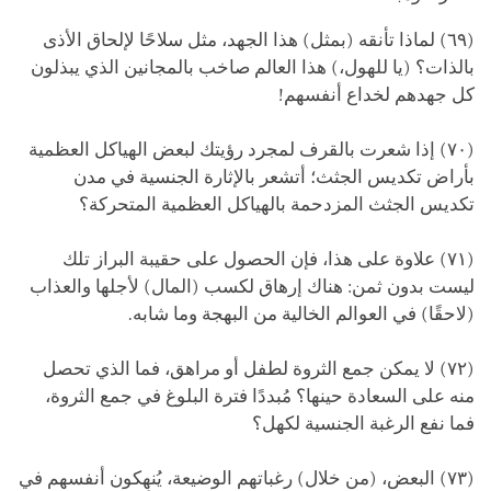
(٦٩) لماذا تأنقه (بمثل) هذا الجهد، مثل سلاحًا لإلحاق الأذى
بالذات؟ (يا للهول،) هذا العالم صاخب بالمجانين الذي يبذلون
كل جهدهم لخداع أنفسهم!
(٧٠) إذا شعرت بالقرف لمجرد رؤيتك لبعض الهياكل العظمية
بأراض تكديس الجثث؛ أتشعر بالإثارة الجنسية في مدن
تكديس الجثث المزدحمة بالهياكل العظمية المتحركة؟
(٧١) علاوة على هذا، فإن الحصول على حقيبة البراز تلك
ليست بدون ثمن: هناك إرهاق لكسب (المال) لأجلها والعذاب
(لاحقًا) في العوالم الخالية من البهجة وما شابه.
(٧٢) لا يمكن جمع الثروة لطفل أو مراهق، فما الذي تحصل
منه على السعادة حينها؟ مُبددًا فترة البلوغ في جمع الثروة،
فما نفع الرغبة الجنسية لكهل؟
(٧٣) البعض، (من خلال) رغباتهم الوضيعة، يُنهِكون أنفسهم في