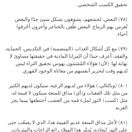
تحقيق الكسب الشخصي.
(٧٨) البعض، لجشعهم، يشوَهون بشكل سيئ جدًا والبعض
تُغرس بهم الرماح. البعض طُعِن بالخناجر وآخرون أحُرقوا
أحياء.
(٧٩) مع كل أشكال العذاب (المتضمنة) في التكديس، الحماية،
والفقد، أعرف جيدًا أن المزايا المادية في حقيقتها مساوئ لا
نهاية لها: (لأن) هؤلاء المُشتتون بهوس تحقيق الثراء ليس
لديهم وقت لتحرير أنفسهم من معاناة الوجود القهري.
(٨٠) (وبالتالي،) هؤلاء من لديهم الرغبة، سيكون لديهم الكثير
من مثل تلك العقبات و(أي) مذاق للمتعة سيكون لا قيمة له،
مثل (كسب) الثور لملء فمه من العشب أختطفها بينما يجر
العربة.
(٨١) لأجل مذاق المتعة عديم القيمة هذا، الذي لا يصعُب حتى
على الثور إيجاده، يُدمَّر هذا الميلاد رائع الراحات والمثريات،