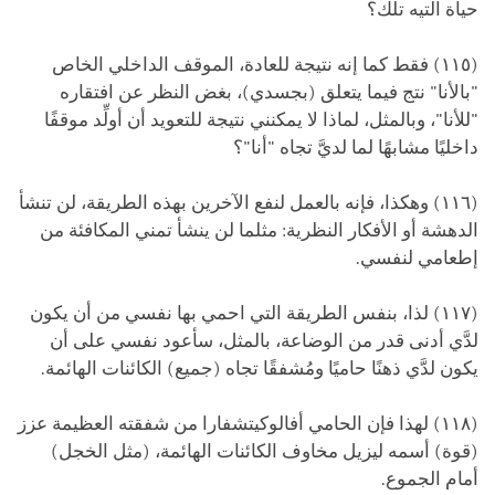
حياة التيه تلك؟
(١١٥) فقط كما إنه نتيجة للعادة، الموقف الداخلي الخاص
"بالأنا" نتج فيما يتعلق (بجسدي)، بغض النظر عن افتقاره
"للأنا"، وبالمثل، لماذا لا يمكنني نتيجة للتعويد أن أولِّد موقفًا
داخليًا مشابهًا لما لديَّ تجاه "أنا"؟
(١١٦) وهكذا، فإنه بالعمل لنفع الآخرين بهذه الطريقة، لن تنشأ
الدهشة أو الأفكار النظرية: مثلما لن ينشأ تمني المكافئة من
إطعامي لنفسي.
(١١٧) لذا، بنفس الطريقة التي احمي بها نفسي من أن يكون
لدَّي أدنى قدر من الوضاعة، بالمثل، سأعود نفسي على أن
يكون لدَّي ذهنًا حاميًا ومُشفقًا تجاه (جميع) الكائنات الهائمة.
(١١٨) لهذا فإن الحامي أفالوكيتشفارا من شفقته العظيمة عزز
(قوة) أسمه ليزيل مخاوف الكائنات الهائمة، (مثل الخجل)
أمام الجموع.