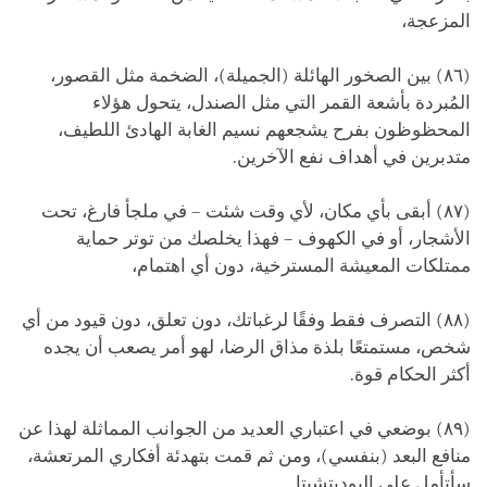
المزعجة،
(٨٦) بين الصخور الهائلة (الجميلة)، الضخمة مثل القصور،
المُبردة بأشعة القمر التي مثل الصندل، يتحول هؤلاء
المحظوظون بفرح يشجعهم نسيم الغابة الهادئ اللطيف،
متدبرين في أهداف نفع الآخرين.
(٨٧) أبقى بأي مكان، لأي وقت شئت – في ملجأ فارغ، تحت
الأشجار، أو في الكهوف – فهذا يخلصك من توتر حماية
ممتلكات المعيشة المسترخية، دون أي اهتمام،
(٨٨) التصرف فقط وفقًا لرغباتك، دون تعلق، دون قيود من أي
شخص، مستمتعًا بلذة مذاق الرضا، لهو أمر يصعب أن يجده
أكثر الحكام قوة.
(٨٩) بوضعي في اعتباري العديد من الجوانب المماثلة لهذا عن
منافع البعد (بنفسي)، ومن ثم قمت بتهدئة أفكاري المرتعشة،
سأتأمل على البوديتشيتا.