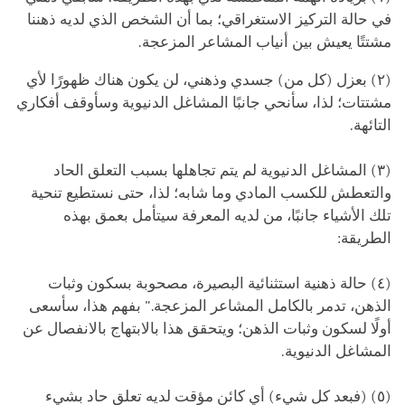
في حالة التركيز الاستغراقي؛ بما أن الشخص الذي لديه ذهننا
مشتتًا يعيش بين أنياب المشاعر المزعجة.
(٢) بعزل (كل من) جسدي وذهني، لن يكون هناك ظهورًا لأي
مشتتات؛ لذا، سأنحي جانبًا المشاغل الدنيوية وسأوقف أفكاري
التائهة.
(٣) المشاغل الدنيوية لم يتم تجاهلها بسبب التعلق الحاد
والتعطش للكسب المادي وما شابه؛ لذا، حتى نستطيع تنحية
تلك الأشياء جانبًا، من لديه المعرفة سيتأمل بعمق بهذه
الطريقة:
(٤) حالة ذهنية استثنائية البصيرة، مصحوبة بسكون وثبات
الذهن، تدمر بالكامل المشاعر المزعجة." بفهم هذا، سأسعى
أولًا لسكون وثبات الذهن؛ ويتحقق هذا بالابتهاج بالانفصال عن
المشاغل الدنيوية.
(٥) (فبعد كل شيء) أي كائن مؤقت لديه تعلق حاد بشيء