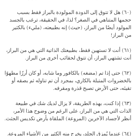
(٦٠) هل لا تتوق إلى الدودة المولودة بالبراز فقط بسبب
حجمها المتناهي في الصغر؟ لذا، في الحقيقة، ترغب بالجسد
المولود أيضًا من البراز، (حيث) إنه بطبيعته، (مليء) بالكثير
من البراز!
(٦١) أنت لا تستهين فقط، بطبيعتك الذاتية التي هي من البراز،
أنت تشتهي البراز، أن تتوق لحقائب أخرى من البراز.
(٦٢) حتى إذا تم (مضغه) بالكافور وما شابه، أو كان أرزًا مطهوًا
بالخضروات المتبلة بالكاري، بمجرد أن تم تناوله ثم بصقه أو
تقيئه، حتى الأرض تصبح قذرة ومقرفه.
(٦٣) إذا كنت، بهذه الطريقة، لا يزال لديك شك في طبيعة
الذات التي هي من البراز، على الرغم من وضوح هذا الأمر،
أنظر لأجساد الآخرين (المروعة) الملقاة بأرض تكديس الجثث.
(٦٤) عندما يُمزق الجلد، يخرج منه الكثير من الأشياء المروعة.