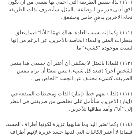
(١١٠) لذا، بنفس الطريقة التي احمي بها نفسي من أن يكون
لدَّي أدنى قدر من الوضاعة، بالمثل، سأتصرف بذات الطريقة
تجاه الآخرين بذهنٍ حامي ومشفق.
(١١١) وكما إنه بسبب العادة، هناك فهمًا "للأنا" فيما يتعلق
بقطرات المني والدماء الخاصة بالآخرين، عن الرغم من إنها
ليست موجودة "كشيء" ما.
(١١٢) فلماذا بالمثل لا يمكنني أن أعتبر أن جسدي هذا ينتمي
لشخصٍ آخر؟ (فبعد كل شيء،) ليس صعبًا أن نراه بنفس
الطريقة، كشيء مختلف عن الجسد "الخاص بي".
(١١٣) (لذا،) بفهم خطأ (إيثار) الذات ومحيطات المنفعة في
(إيثار) الآخرين، سأتأمل على تخلصي من طريقتي في النظر
إلى "أنا"، وأمد نطاقها للآخرين.
(١١٤) وكما تعتبر اليد وما شابهها عزيزة لكونها أطراف الجسد،
فلماذا لا أعتبر الكائنات التي لديها جسد عزيزة لإنهم أطراف