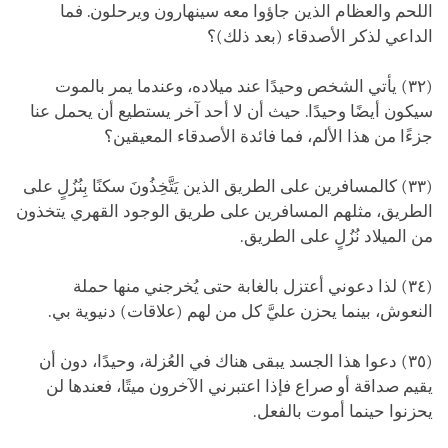
اللحم والعظام الذين جاؤوا معه سينهارون ويرحلون. فما
الداعي لذكر الأصدقاء (بعد ذلك)؟
(٣٢) يأتي الشخص وحيدًا عند ميلاده، وعندما يمر بالموت
سيكون أيضًا وحيدًا. حيث أن لا أحد آخر يستطيع أن يحمل عنا
جزءًا من هذا الألم، فما فائدة الأصدقاء المعيقين؟
(٣٣) كالمسافرين على الطريق الذين يَتَّخِذُونَ سكنًا بِنُزُلٍ على
الطريق، مثلهم المسافرين على طريق الوجود القهري يتخذون
من الميلاد نُزُلٍ على الطريق.
(٣٤) لذا دعوني أعتزل بالغابة حتى يُخرجني منها حملة
النعوش، بينما يحزن عليَّ كل من لهم (علاقات) دنيوية بي.
(٣٥) دعوا هذا الجسد يبقى هناك في العُزلة، وحيدًا، دون أن
يقيم صداقة أو صراع فإذا اعتبرني الآخرون ميتًا، فعندها لن
يحزنوا حينما أموت بالفعل.