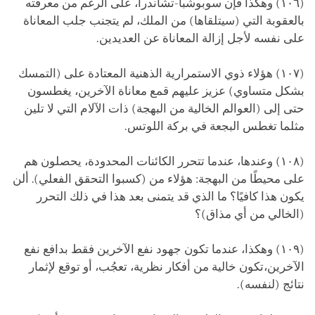
(١٠٦) وهكذا فإن سوبوشبا-تشاندرا، على الرغم من معرفته
بالعقوبة التي (سيتلقاها) من الملك، لم يتجنب جلب المعاناة
على نفسه لأجل إزالة المعاناة عن العديدين.
(١٠٧) هؤلاء ذوي الاستمرارية الذهنية المعتادة على (التمسك
بشكل متساوي) عزيز عليهم قمع معاناة الآخرين، يغطسون
حتى إلى (العوالم الخالية من البهجة) ذات الآلام التي لا تلين
مثلما تغطس البجعة في بركة اللوتس.
(١٠٨) وعندها، عندما تتحرر الكائنات المحدودة، يحصلون هم
على محيطًا من البهجة: هؤلاء من (كسبوا التحقق الفعلي). ألن
يكون هذا كافيًا؟ ما الذي قد يتمنى بعد هذا في ذلك التحرر
(الخالي من أي مذاق)؟
(١٠٩) وهكذا، عندما تكون جهود نفع الآخرين فقط بدافع نفع
الآخرين،تكون خالية من أفكار نظرية، تعجُب، أو توقع لإثمار
نتائج (لنفسه).