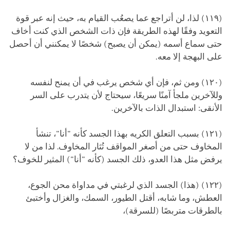
(١١٩) لذا، لن أتراجع عما يصعُب القيام به، حيث إنه عبر قوة
التعويد وفقًا لهذه الطريقة فإن ذات الشخص الذي كنت أخاف
حتى سماع أسمه (يمكن أن يصبح) شخصًا لا يمكنني أن أحصل
على البهجة إلا معه.
(١٢٠) ومن ثم، فإن أي شخص يرغب في أن يمنح لنفسه
وللآخرين ملجأ آمنًا سريعًا، سيحتاج لأن يتدرب على السر
الأنقى: استبدال الذات بالآخرين.
(١٢١) بسبب التعلق الكريه بهذا الجسد كأنه "أنا"، تنشأ
المخاوف حتى من أصغر المواقف تُثار المخاوف. لذا من لا
يرفض مثل هذا العدو، ذلك الجسد (كأنه "أنا") المثير للخوف؟
(١٢٢) (هذا) الجسد الذي لرغبتي في مداواة محن الجوع،
العطش، وما شابه، أقتل الطيور، السمك، والغزال وأختبئ
بالطرقات متربصًا (للسرقة)،