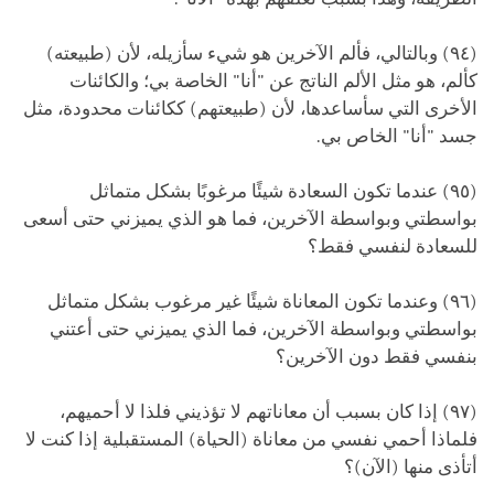
(٩٤) وبالتالي، فألم الآخرين هو شيء سأزيله، لأن (طبيعته)
كألم، هو مثل الألم الناتج عن "أنا" الخاصة بي؛ والكائنات
الأخرى التي سأساعدها، لأن (طبيعتهم) ككائنات محدودة، مثل
جسد "أنا" الخاص بي.
(٩٥) عندما تكون السعادة شيئًا مرغوبًا بشكل متماثل
بواسطتي وبواسطة الآخرين، فما هو الذي يميزني حتى أسعى
للسعادة لنفسي فقط؟
(٩٦) وعندما تكون المعاناة شيئًا غير مرغوب بشكل متماثل
بواسطتي وبواسطة الآخرين، فما الذي يميزني حتى أعتني
بنفسي فقط دون الآخرين؟
(٩٧) إذا كان بسبب أن معاناتهم لا تؤذيني فلذا لا أحميهم،
فلماذا أحمي نفسي من معاناة (الحياة) المستقبلية إذا كنت لا
أتأذى منها (الآن)؟