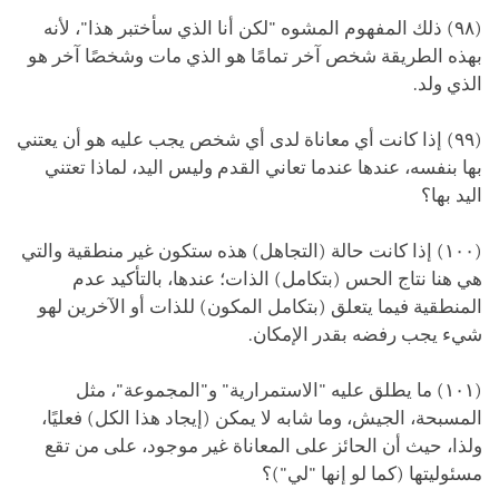
(٩٨) ذلك المفهوم المشوه "لكن أنا الذي سأختبر هذا"، لأنه
بهذه الطريقة شخص آخر تمامًا هو الذي مات وشخصًا آخر هو
الذي ولد.
(٩٩) إذا كانت أي معاناة لدى أي شخص يجب عليه هو أن يعتني
بها بنفسه، عندها عندما تعاني القدم وليس اليد، لماذا تعتني
اليد بها؟
(١٠٠) إذا كانت حالة (التجاهل) هذه ستكون غير منطقية والتي
هي هنا نتاج الحس (بتكامل) الذات؛ عندها، بالتأكيد عدم
المنطقية فيما يتعلق (بتكامل المكون) للذات أو الآخرين لهو
شيء يجب رفضه بقدر الإمكان.
(١٠١) ما يطلق عليه "الاستمرارية" و"المجموعة"، مثل
المسبحة، الجيش، وما شابه لا يمكن (إيجاد هذا الكل) فعليًا،
ولذا، حيث أن الحائز على المعاناة غير موجود، على من تقع
مسئوليتها (كما لو إنها "لي")؟