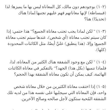
(١٠٢) بوجودهم دون مالك، كل المعاناة ليس بها ما يميزها: لذا
(فببساطة) لإنها معاناتهم فهم عليهم تجنبها.لماذا هناك
(تحديدًا) هنا؟
(١٠٣) " لكن لماذا يجب تجنب معاناة الجميع؟" هذا حتمي: إذا
كان سيتم تجنب معاناة (أي شخص)، عندها سيتم تجنب معاناة
الجميع؛ وإلا، (هذا ينطبق) عليَّ أيضًا، مثل الكائنات المحدودة
(كلها).
(١٠٤) " لكن مع وجود الشفقة هناك الكثير من المعاناة، لذا،
فلماذا ننميها (بكل هذا) الجهد؟" بالتفكير في معاناة الكائنات
الهائمة، كيف يمكن أن تكون معاناة الشفقة بهذا الحجم؟
(١٠٥) إذا اختفت معاناة الكثيرين من خلال معاناة شخص
واحد، فإن المعاناة التي سيجلبها على نفسه هذا من لديه تلك
الشفقة المُحبة ستكون لأجل صالحه وصالح الآخرين.