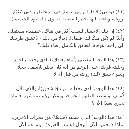
(٤١) (والتي) لأجلها ترمي نفسك في المخاطر وحتى تُضَيِّعُ
ثروتك، وباحتضانها تختبر المتعة القصوى (للنشوة الجنسية) –
(٤٢) إن تلك الأجساد ليست أكثر من هياكل عظمية، مستقلة،
وأبدًا لم تكن ملكًا لك! فلماذا، (بدلًا من ذلك) لا تشق طريقك
إلى راحة النرفانا، لتعانق بالكامل رضاء قلبك؟
(٤٣) هذا الوجه المغطى (أثناء زفافك،) الذي رفعته بالجهد
وجلبته قربك، على الرغم من أنه كان ينظر للأسفل خجلًا،
وسواء سبق (لك) رؤيته من قبل أم لا،
(٤٤) هذا الوجه، الذي يجعلك منزعجًا شعوريًا، والذي الآن
كُشف بواسطة الطيور الجارحة ويمكن رؤيته مباشرة. فلماذا
تجري بعيدًا الآن؟
(٤٥) هذا (الوجه) الذي حميته (سابقًا) من نظرات الآخرين،
لماذا لا تحميه الآن، أتبخل (بسبب الغيرة)، بينما هم الآن