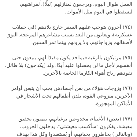
العمل طوال اليوم، ويرجعون لمنازلهم (ليلًا)، لفراشهم،
ليسقطوا في النوم مثل الأموات.
(٧٤) آخرون يتوجب عليهم السفر خارج بلادهم (في حملات
عسكرية)، ويعانون من البعد بسبب مشاعرهم المزعجة. التوق
لأطفالهم وزواجاتهم، ولا يرونهم بينما تمر السنين.
(٧٥) مرتبكون بالرغبة فيما قد يكون مفيدًا لهم، يبيعون حتى
أنفسهم لأجل ما لن يحصلوا عليه أبدًا، ولذ (يكدحون) بلا طائل،
تقودهم رياح أهواء الكارما الخاصة بالآخرين.
(٧٦) وزوجات هؤلاء من بعن أجسادهن يجب أن يتبعن أوامر
الآخرين، منزوعي القوة، يلدن أطفالهم تحت الأشجار في
الأماكن المهجورة.
(٧٧) (بعض) الأغبياء، مخدوعين برغباتهم، يتمنون تحقيق
معيشة، يفكرون "سأكسب معيشتي"، يدخلون الحروب،
(وبالتالي) يخاطرون بحياتهم، أو يُستعبدوا وكل هذا بهدف