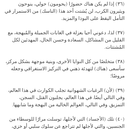
(٣٦) إذا لم يكن هناك حضورًا (يحومون) حولي، ينوحون
ويثيرون الكرب، لن يُشتت أحد هذا (الناسك) من الاستمرار في
التأمل اليقظ على البوذا والمزيد.
(٣٧) لذا، دعوني أحيا بعزلة في الغابات الجميلة والمُبهجة، مع
القليل من المشاكل، السعادة وحسن الحال، المهدئين لكل
المُشتتات.
(٣٨) متخلصًا من كل النوايا الأخرى، وبنية موجهة بشكل مركز،
سأسعى (هناك) لتهدئة ذهني في التركيز الاستغراقي وجعله
مروضًا؛
(٣٩) (لأن) الرغبات الشهوانية تجلب الكوارث في هذا العالم،
وفي التالي أيضًا. في هذا العالم، يجلبون القتل، السجن،
التمزيق. وفي التالي، العوالم الخالية من البهجة وما شابهها.
(٤٠) تلك (الأجساد) التي لأجلها، توسلت مرارًا للوسطاء من
الجنسين، والتي لأجلها لم تتراجع عن سلوك سلبي أو خزي،