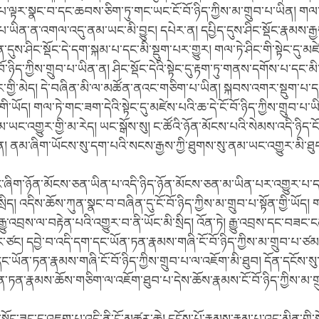
ུབ་པ་ལྟར་སྣང་བ་དང་ཆབས་ཅིག་ཏུ་གང་ཡང་ངོ་བོ་ཉིད་ཀྱིས་མ་གྲུབ་པ་ཡིན། གལ
་པ་ཡིན་ན་འགལ་འདུ་ནམ་ཡང་མི་བྱུང། དཔེར་ན། དཔྱིད་དུས་ཤིང་སྡོང་རྣམས་རྒྱས་སྟ
་དུས་ཤིང་སྡོང་དེ་དག་སྐམ་པ་དང་མི་སྡུག་པར་གྱུར། གལ་ཏེ་ཤིང་གི་སྟེང་དུ་མ
ོ་ཉིད་ཀྱིས་གྲུབ་པ་ཡིན་ན། ཤིང་སྡོང་དེའི་སྟེང་དུ་རྟག་ཏུ་གནས་དགོས་པ་དང་མི
ར་གྱི་མེད། དེ་བཞིན་མི་ལ་མཚོན་ནའང་གཅིག་པ་ཡིན། སྐབས་འགར་སྡུག་པ
གི་ཡོད། གལ་ཏེ་གང་ཟག་དེའི་སྟེང་དུ་མཛེས་པའི་ཆ་དེ་ངོ་བོ་ཉིད་ཀྱིས་གྲུབ་པ་ཡ
་ཡང་འགྱུར་གྱི་མ་རེད། ཡང་སྒོས་སུ། ང་ཚོའི་ཉོན་མོངས་པའི་སེམས་འདི་ཉིད་ངོ་
། ནམ་ཞིག་ཡོངས་སུ་དག་པའི་སངས་རྒྱས་ཀྱི་ཐུགས་སུ་ནམ་ཡང་འགྱུར་མི་ཐུ
ང་ཞིག་ཉོན་མོངས་ཅན་ཡིན་པ་འདི་ཉིད་ཉོན་མོངས་ཅན་མ་ཡིན་པར་འགྱུར་པ་ད
ད། འདིས་ཆོས་ཀུན་སྣང་བ་བཞིན་དུ་ངོ་བོ་ཉིད་ཀྱིས་མ་གྲུབ་པ་སྟོན་གྱི་ཡོད། གཞ
་རྒྱུ་འབྲས་ལ་བརྟེན་པའི་འགྱུར་བ་ནི་ཡོང་མི་སྲིད། འོན་ཏེ། རྒྱུ་འབྲས་དང་བཟང
ོང་ཙང། དབྱེ་བ་འདི་དག་དང་ཡོན་ཏན་རྣམས་གཞི་ངོ་བོ་ཉིད་ཀྱིས་མ་གྲུབ་པ་ཙ
དང་ཡོན་ཏན་རྣམས་གཞི་ངོ་བོ་ཉིད་ཀྱིས་གྲུབ་པ་ལ་འཇོག་མི་ཐུབ། དོན་དངོས་
ཡོན་ཏན་རྣམས་ཆོས་གཅིག་ལ་འཇོག་ཐུབ་པ་དེས་ཆོས་རྣམས་ངོ་བོ་ཉིད་ཀྱིས་མ་ག