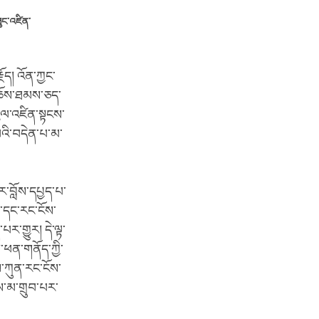
ུང་འཛིན་
ད། འོན་ཀྱང་
་ཆོས་ཐམས་ཅད་
ཡུལ་འཛིན་སྟངས་
་པའི་བདེན་པ་མ་
ར་བློས་དཔྱད་པ་
་དང་རང་ངོས་
ར་གྱུར། དེ་ལྟ་
ས་ཕན་གནོད་ཀྱི་
ས་ཀུན་རང་ངོས་
ས་མ་གྲུབ་པར་