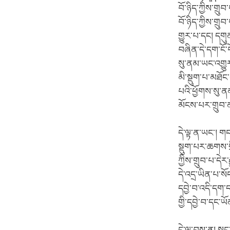
བོ་ཉིད་ཀྱིས་གྲ
བོ་ཉིད་ཀྱིས་གྲུབ
གྱུར་པ་དང། དགུན
བཞིན་དེ་དག་ངོ་བ
སུ་ནམ་ཡང་འགྱུ
མི་སྡུག་པ་མཐོང་
པའི་ཕྱོགས་སུ་ནམ
མོངས་པར་གྲུབ་ན
དེ་ལྟ་ན་ཡང་། ག
སྡུག་པར་ཆགས་སྲི
ཀྱིས་གྲུབ་པ་དེར
དེ་འདྲ་ཡིན་པ་ས
དབྱེ་བ་འདི་དག་
གྱི་དབྱེ་བ་དང་