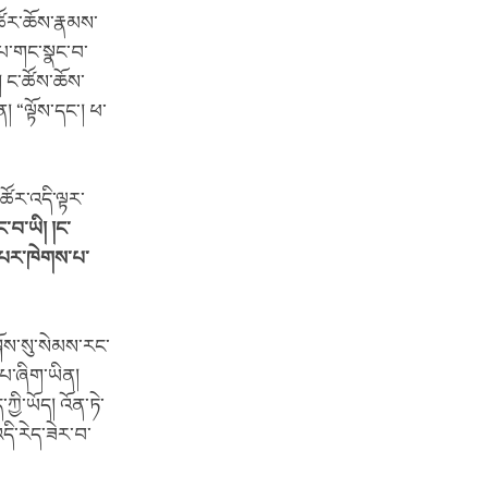
ཚོར་ཆོས་རྣམས་
་པ་གང་སྣང་བ་
། ང་ཚོས་ཆོས་
། “ལྟོས་དང་། ཕ་
ཚོར་འདི་ལྟར་
ང་བ་ཡི། །ང་
ད་པར་ཁེགས་པ་
ོས་སུ་སེམས་རང་
་པ་ཞིག་ཡིན།
ཀྱི་ཡོད། འོན་ཏེ་
དི་རེད་ཟེར་བ་