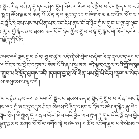
་སྣང་ཡིན་བཞིན་དུ་དབང་ཤེས་དྲུག་པོར་མ་རིག་པའི་སྒྲིབ་པའི་བསླད་པས་ང་
པར་སྣང། ཆོས་རྣམས་ཆེན་པོ་ཡིན་ནམ་ཆུང་ངུ་དང་གཅིག་གམ་མང་པོ་ལ་སོགས
བློའི་སྟོབས་ལས་མ་ཡིན་པར་རང་ངོས་ནས་ངོ་བོ་ཉིད་ཀྱིས་གྲུབ་པ་ལྟ་བུ་སྣང་
ཡུལ་གྱི་སྟེང་ནས་ཐམས་ཅད་ངོ་བོ་ཉིད་ཀྱིས་གྲུབ་པ་ལྟ་བུ་སྣང་གི་ཡོད། དཔེར་ན
རྗོད་ཀྱི་ཡོད།
ང་འདི་ལྟར་གྲུབ་མེད། གྲུབ་ཚུལ་འདི་ནི་མི་སྲིད་པ་ཞིག་ཡིན་ནའང་ད་དུང་ང་
ལ་༧གོང་ས་སྐུ་ཕྲེང་བདུན་པ་ཆེན་པོའི་ཞལ་སྔ་ནས།
“
དེ་ལྟར་འཁྲུལ་པའི་བློ་ལ་སྣ
ྲུབ་པའི་སྡོད་ལུགས་འདི། །དགག་བྱ་ཕྲ་མོ་ཡིན་པས་བློ་ཡི་ངོར། །ལྷག་མ་མེ
ེས་གསུངས་པ་ལྟར་རོ།།
ས་ལ་བརྟེན་ནས་དག་མ་དག་གི་སྣང་བ་ཐམས་ཅད་ཐ་སྙད་དུ་གྲུབ་པ་ཡིན། ཡང་སྒ
ས་ཅད་ཀྱི་ནང་དུ་འདུས་ཤིང་། སེམས་དེ་ཉིད་བཏགས་དོན་བཙལ་ན་རྙེད་རྒྱུ་མེད
ད་ཅིག་གི་རྒྱུན་དུ་གནས་ཡོད། ཤེས་པའི་བྱེད་ལས་རྟག་ཏུ་གྲུང་པོའི་སྒོ་ནས་བྱེད་
རྒྱུན་རྣམས་ཆ་ཤས་སོ་སོར་བགོས་སྟེ་བཙལ་ན། ང་ཚོས་འཇོག་ཐུབ་པའི་སེམས་འ