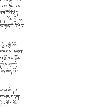
སྒོ་ནས་སྣང་ཡང་
ྱེན་ལ་ལྟོས་ནས་
ས་ངོ་བོ་ཉིད་
་ན། ཆོས་ཀྱི་རང་
ས་ཀུན་ངོ་བོ་ཉིད་
ྱེད་ཀྱི་ཡོད།
ེད་དགོས། སྐབས་
ི་སྒོ་ནས་སྒོམ་
་རེས་བྱས་ཏེ་
དཔོན་ཆེན་པོས་
ུབ་པ་ཡིན་ན།
དག་པར་བརྟག་
ཏེ་ང་ཚོར་ཆོས་