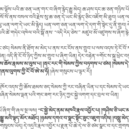
་ལྟོས་པའི་ཆ་ཅན་ཡན་གར་བ་ཞིག་རྙེད་རྒྱུ་མེད། ཆ་ཤས་དང་ཆ་ཅན་གཉིས་པོ་
ོ་སོ་ནས་བསལ་བའི་རྗེས་སུ་ཆ་ཅན་དེ་ཡང་མི་རྙེད་ཅིང་འཇོག་མི་ཐུབ། ཡན་ལ
ུ་ཡན་ལག་དེ་ཡང་མི་རྙེད། ཡན་ལག་ཅན་ཡན་ལག་དེ་དག་གི་སྟེང་དུ་ནི་གྲུབ། དེ
ི་ཚེ་གདེང་འཁེལ་བའི་སྒོ་ནས་ “འདི་རེད་ཅེས་” མཛུབ་མོ་འཛུགས་ས་ཞིག་རྙེ
ོང་ཙང། སེམས་ནི་ཐོག་མ་མེད་པ་ནས་རང་ངོས་ནས་གྲུབ་པ་ལས་འདས་ཏེ་ངོ་བོ་
ན། འདི་ནི་ངོ་བོ་ཉིད་ཀྱིས་མ་གྲུབ་པ་ཞིག་ཡིན། དེར་བརྟེན་༧གོང་ས་སྐུ་ཕྲེང་
ས་ཆོས་རྣམས་མ་ལུས་པ། །ནང་རང་གི་སེམས་ཀྱིས་བཏགས་པ་ཙམ། །སེམས་ད
གནས་ལུགས་ཀྱི་ངོ་བོ་ཨེ་མ་ཧོ།
།ཞེས་གསུངས་པ་ལྟར་རོ།།
་འཁོར་འདས་ཀྱི་ཆོས་ཐམས་ཅད་སེམས་ཀྱི་རང་བཞིན་ཡིན་པ་དང་སེམས་དེ་ཡང་
་བཞིན་སེམས་ལྡན་པའི་གང་ཟག་རང་ཉིད་ཀྱང་སྐྱེ་འགག་དང་བྲལ་བ་ཡིན།
པོ་ཞིག་གི་ཞལ་སྔ་ལས།
“
ང་སྐྱེ་མེད་ནམ་མཁའི་རྣལ་འབྱོར་པ། །གཤིས་ཅི་ཡང་མ་ག
ྒྱུ་མའི་ལྟད་མོར་མཐོང། །ཉམས་དགའ་བ་སྣང་སྟོང་ཟུང་འཇུག་འདིས། །བསླུ་མེད་ཀྱ
་གསུངས་ཡོད། དེ་འདྲའི་རྣལ་འབྱོར་པ་རྫུན་པོ་ཆེ་དེ་ལ་ཅི་ཙམ་སྣང་བ་དང་གྲ