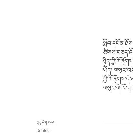
སློབ་དཔོན་ཐོ
ཚིགས་བཅད་ཤོ་
ཉིད་ཀྱི་གོ་རྟ
ཡོད། གསུང་བཤ
ཀྱི་གོ་རྟོགས་ད
གསུང་གི་ཡོད།
སྐད་ཡིག་གཞན།
Deutsch