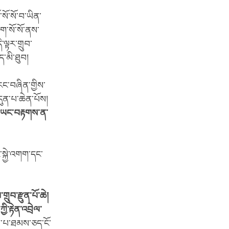
སོ་སོ་བ་ཡིན་
ག་སོ་སོ་ནས་
་ལྟར་གྲུབ་
ད་མི་ཐུབ།
རང་བཞིན་གྱིས་
བདུན་པ་ཆེན་པོས།
ེ་ཡང་བརྟགས་ན་
སྐྱེ་འགག་དང་
ྲུབ་རྫུན་པོ་ཆེ།
ི་རྟེན་འབྲེལ་
གས་པ་ཐམས་ཅད་ངོ་