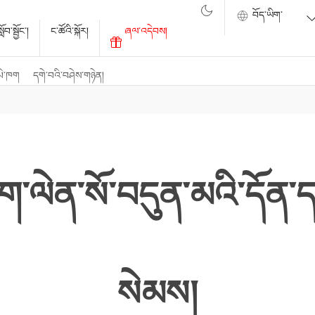
ོབ་སྦྱོང་།
ང་ཚོའི་སྐོར།
ཞལ་འདེབས།
པེ་ཁག
དགེ་བའི་བཤེས་གཉེན།
ག་ལེན་སོ་བདུན་མའི་དོན་
སེམས།