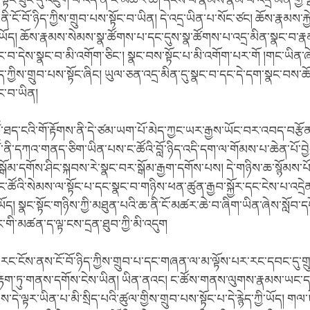
་སྟོང་ཟུང་དུ་འཇུག་པ་འདི་ནི་ངོ་མཚར་ཆེ། དངོས་པོ་རྣམས་རྣམ་པ་འདྲ་མིན་གྱི་
་ངོ་བོ་ཉིད་ཀྱིས་གྲུབ་པས་སྟོང་བ་ཡིན། དེ་འདྲ་ཡིན་པ་སོང་ཙང། ཆོས་རྣམས་རྐ
ི་ཡོད། ཆོས་རྣམས་སེམས་སྣ་ཚོགས་པ་དང་དུས་སྣ་ཚོགས་པ་འདྲ་མིན་སྣང་བ་རྣམ
ོང་བ་དེས་སྣང་བ་མི་འགོག་ཅིང་། སྣང་བས་སྟོང་པ་མི་འགོག་པར་གོ །གང་ཡིན་ཞེ
ིད་ཀྱིས་གྲུབ་པས་སྟོང་ཞིང། ཡུལ་ཅན་འདྲ་མིན་དུ་སྣང་བ་དང་དེ་དག་སྣང་བས་ཆོ
ོང་བ་ཡིན།
་ཐད་ངའི་གོ་རྟོགས་ནི་དེ་ཙམ་ཡག་པོ་མེད་ཀྱང་ཡར་རྒྱས་ཡོང་བར་འབད་བརྩོན་བ
་ནི་དཀའ་གནད་ཅིག་ཡིན་པས་ང་ཚོའི་བློ་ཉིད་འདི་དག་ལ་གོམས་པ་ཆེན་པོ་བྱ
་སྒོམ་དགོས་ཤིང་སྐབས་རེ་སྣང་བར་སྒོམ་རྒྱག་དགོས་པས། དེ་གཉིས་ཆ་སྙོམས་པོའ
་ཚོའི་སེམས་ལ་སྟོང་པ་དང་སྣང་བ་གཉིས་ཕན་ཚུན་རྒྱབ་སྐྱོར་དང་ངེས་པ་འདྲེན
་ཡོད། སྣང་སྟོང་གཉིས་ཀྱི་མཐུན་པའི་ཆ་ནི་ངོ་མཚར་ཆེ་བ་ཞིག་ཡིན་ཞེས་སློབ་
་གི་མཚན་ད་ལྟ་ངས་དྲན་ཐུབ་ཀྱི་མི་འདུག
རང་ངོས་ནས་ངོ་བོ་ཉིད་ཀྱིས་གྲུབ་པ་དང་གཞན་ལ་མ་ལྟོས་པར་རང་དབང་དུ་གྲ
ར་རྟག་ཏུ་གནས་དགོས་ངེས་ཡིན། ཡིན་ནའང། ང་ཚོས་གནས་ལུགས་རྣམས་ཡང་
ས་དེ་ལྟར་ཡིན་པ་མི་སྲིད་པའི་ཚུལ་གྱིས་གྲུབ་པས་སྟོང་པ་དེ་རྙེད་ཀྱི་ཡོད། གལ་