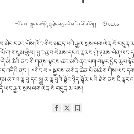
༸གོང་ས་༸སྐྱབས་མགོན་སྐུ་ཕྲེང་བཅུ་བཞི་པ་ཆེན་པོ་མཆོག །
01:05
གས་མེད་བཟང་པོས་ཁོང་གིས་མཛད་པའི་རྒྱལ་སྲས་ལག་ལེན་སོ་བདུན་
ལོ་ཀ་གསུམ་གྱིས། བྱང་ཆུབ་སེམས་དཔའ་རྣམས་ཀྱི་ཉམས་ལེན་ཡང་དག
ོགས་དེ་མི་ཚེའི་ནང་གི་གནས་སྟངས་ཚང་མའི་ནང་ལག་བསྟར་བྱེད་ཚུལ་སྟ
ད་འདིའི་ནང་། ༧གོང་ས་༧སྐྱབས་མགོན་ཆེན་པོ་མཆོག་གིས་ཡང་དག་པ
ེ་ནམ་མཁའ་ལྟ་བུ་དང་སྒྱུ་མ་ལྟ་བུའི་སྟོང་ཉིད་སྒོམ་པའི་ཐོག་ནས་ཇི་ལྟར་
 དེ་ཡང་རྒྱལ་སྲས་ལག་ལེན་སོ་བདུན་མ་ལས།
Share
Bookmark
on
facebook