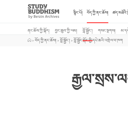
Close
Study
Buddhism
སྙིང་པོ།
བོད་ཀྱི་ནང་ཆོས།
ཚད་མཐོའི་སླ
Home
ནང་ཆོས་ཀྱི་སྐོར།
བྱང་ཆུབ་ཀྱི་ལམ།
བློ་སྦྱོང་།
གསང་སྔགས།
མ་ད
›
བོད་ཀྱི་ནང་ཆོས།
›
བློ་སྦྱོང་།
›
བློ་སྦྱོང་སྐོར་གྱི་དཔེ་ཆའི་འགྲེལ་བ་ཁག
རྒྱལ་སྲས་ལ