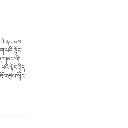
མའི་ནང་ནས་
་པའི་སྟོང་
ོན་གནང་གི་
འི་སྟོང་ཉིད་
འཐོབ་ཚུལ་སྐོར་