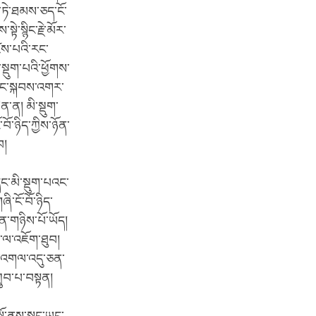
་ཏེ་ཐམས་ཅད་ངོ་
ེ་སྙིང་རྗེ་མོར་
ཛེས་པའི་རང་
་སྡུག་པའི་ཕྱོགས་
་དང་སྐབས་འགར་
ིན་ན། མི་སྡུག་
བོ་ཉིད་ཀྱིས་ཉོན་
བ།
ང་མི་སྡུག་པའང་
ི་ངོ་བོ་ཉིད་
་ངན་གཉིས་པོ་ཡོད།
མ་ལ་འཇོག་ཐུབ།
སུ་འགལ་འདུ་ཅན་
ྲུབ་པ་བསྟན།