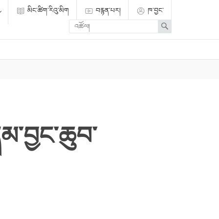
མིང་ཚིག་རིའུ་མིག
བརྙན་པར།
ཁ་བྱང་
Enter
Search
search
term
དམ་བྱང་ཆུབ་