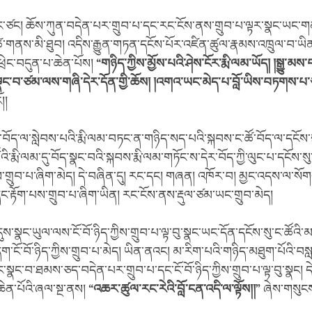
ོང་ཙང། ཆོས་ཀུན་བདེན་པར་གྲུབ་པ་དང་རང་ངོས་ནས་གྲུབ་པ་ལྟར་སྣང་ཡང་ག
་གནས་མི་ཐུབ། འདིས་རྒྱུན་གཏན་དངོས་པོར་འཛིན་ཚུལ་རྣམས་འཁྲུལ་བ་ཡིན
ཕྲེང་བདུན་པ་ཆེན་པོས།
“
གཉིད་ཀྱིས་མྱོས་པའི་ཤེས་ངོར་རྨི་ལམ་ཡོད། །སྒྱུ་མས་
།སྣང་བ་ཙམ་ལས་གཞི་དེར་དོན་གྱི་ཆོས། །འགའ་ཡང་མེད་པ་བློ་ཡིས་བཏགས་པ
།།
ྟ་བོད་ལ་སླེབས་པའི་རྨི་ལམ་བཏང་ན་གཉིད་སད་པའི་སྐབས་ང་ཚོ་བོད་ལ་དངོས་ས
ོའི་རྨི་ལམ་དུ་བོད་སྣང་བའི་སྐབས་རྨི་ལམ་གཏོང་ས་དེར་བོད་ཀྱི་ལུང་པ་དངོས་སུ་
ས་གྲུབ་པ་ཞིག་མེད། དེ་བཞིན་དུ། རང་དང། གཞན། འཁོར་བ། མྱང་འདས་ལ་སོག
་རྟོག་པས་གྲུབ་པ་ཞིག་ཡིན། རང་ངོས་ནས་རྡུལ་ཙམ་ཡང་གྲུབ་མེད།
ས་སྣང་ཡུལ་ལས་ངོ་བོ་ཉིད་ཀྱིས་གྲུབ་པ་ལྟ་བུ་སྣང་ཡང་དོན་དངོས་སུ་ང་ཚོའི
་དག་ངོ་བོ་ཉིད་ཀྱིས་གྲུབ་པ་མེད། ཡིན་ནའང། མ་རིག་པའི་གཉིད་མཐུག་པོའི་
སྣང་བ་ཐམས་ཅད་བདེན་པར་གྲུབ་པ་དང་ངོ་བོ་ཉིད་ཀྱིས་གྲུབ་པ་ལྟ་བུ་སྣང། 
་ཆེན་པོའི་ཞལ་སྔ་ནས།
“
འཆར་ཚུལ་རང་རེའི་བློ་ངན་འདི་ལ་ལྟོས།།
”
ཞེས་གསུངས་