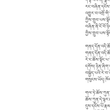
དེ་ལྟ་བས་ན། སྣང
རང་བཞིན་དངོས་ནི
འགྱུར་བ་འགྲོ་ག
ཀྱིས་གྲུབ་པས་སྟ
བཞིན་ནི་ངོ་བོ་ཉ
ཀྱིས་གྲུབ་པས་སྟ
གནད་དོན་འདི་ཚོ
གནད་དོན་འདི་ཚོ
རེ་ང་ཚོས་སྟོང་པ
དགོས། ཉིན་ཞིག་ང
བསྐྱེད་པའི་རེ་བ
གསུངས་ཡོད། ཁོང
གལ་ཏེ་ཆོས་ཀུན་
ཆོས་ཀུན་དེ་ལྟ
དུས་དངོས་པོ་རྣམ