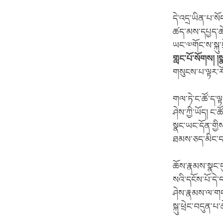
དེ་འདྲ་ཡིན་པ་ས
ཚད་མས་དཔྱད་ཚེ
ཡང་༧གོང་ས་སྐུ་
གླང་པོ་སོགས། 
གསུངས་པ་ལྟར་རོ
གལ་ཏེ་ང་ཚོ་ད་ལ
ཤེས་ཀྱི་ཡོད། ང་ཚ
སྣང་ཡང་དོན་གྱི
ཐམས་ཅད་མིང་དང
ཆོས་རྣམས་སྣང་དུ
སའི་དངོས་པོ་དེ
ཤེས་རྣམས་ལ་གང་
སྐུ་ཕྲེང་བདུན་པ