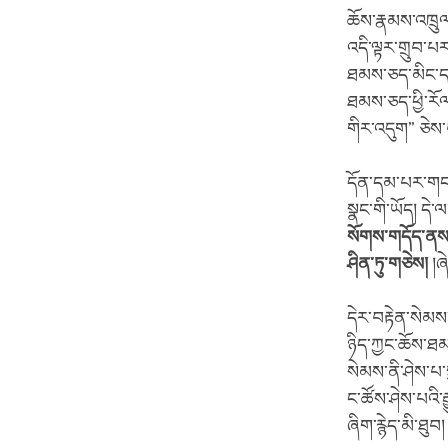
ཆོས་རྣམས་འཁྲུལ
འདི་ལྟར་གྲུབ་
ཐམས་ཅད་མིང་དང་
ཐམས་ཅད་ཕྱི་རོལ་
གིར་འདུག” ཅེས་བ
དོན་དམ་པར་གང་ཡ
སྣང་གི་ཡོད། དེ་
སོགས་གདོད་ནས་ག
ཤིན་ཏུ་གཅེས།
།ཞ
དེར་བརྟེན་སེམ
ཉིད་ཀྱང་ཆོས་ཐམ
སེམས་ནི་ཤེས་པ་སྐ
ང་ཚོས་ཤེས་པའི་
ཞིག་རྙེད་མི་ཐུབ།