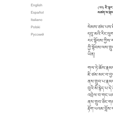
English
(༢༢) ཇི་ལྟར
Español
མཚན་མ་རྣམས།
Italiano
སེམས་ཙམ་པས་ཇི
Polski
དབུ་མའི་རིང་ལ
Русский
རང་སྟོབས་ཀྱིས་
ཀྱི་སྟོབས་ལས་གྲ
ཡིན།
གལ་ཏེ་ཆོས་རྣམས
ཇི་ཙམ་མང་བ་བྱ
ནས་གྲུབ་པ་རྣམས་
བུའི་མི་རྙེད་པ་
འབྲེལ་བ་གང་ཡང་
ནས་གྲུབ་ཅིང་གན
རྟོག་པའམ་བློས་