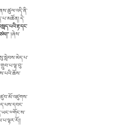
ནས་ཚུལ་འདི་ནི་
་པ་མཚོན། དེ་
བསླད་པའི་རྟ་དང་
་ཙམ།
”
།ཞེས་
ུ་སླེབས་མེད་པ་
གྲུབ་པ་ལྟ་བུ་
ས་པའི་ཆོས་
་མཛུབ་མོ་འཛུགས་
བསླད་པས་དབང་
དེ་ཡང་༧གོང་ས་
པ་ལྟར་རོ།།