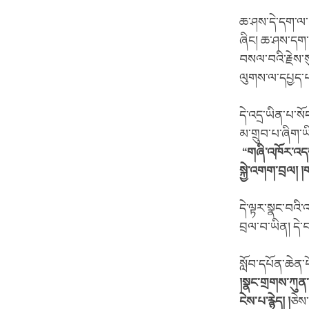
ཆ་ཤས་དེ་དག་ལ་མ
ཞིང། ཆ་ཤས་དག་ས
བསལ་བའི་རྗེས་ས
ལུགས་ལ་དཔྱད་པའ
དེ་འདྲ་ཡིན་པ་ས
མ་གྲུབ་པ་ཞིག་ཡི
“
གཞི་འཁོར་འད
སྐྱེ་འགག་བྲལ། །
དེ་ལྟར་སྣང་བའི
བྲལ་བ་ཡིན། དེ
སློབ་དཔོན་ཆེན་
།སྣང་གྲགས་ཀུན་ས
ངེས་པ་རྙེད། །
ཅེས