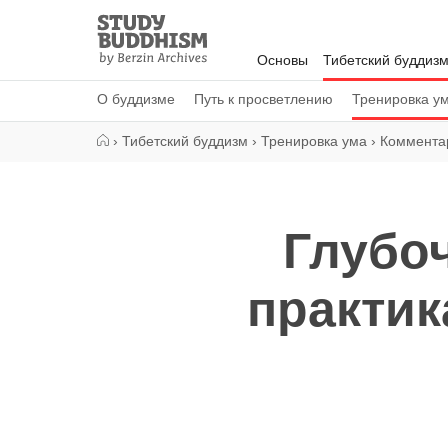
Close
Study
Buddhism
Основы
Тибетский буддиз
Home
О буддизме
Путь к просветлению
Тренировка у
›
Тибетский буддизм
›
Тренировка ума
›
Комментар
Глубо
практик