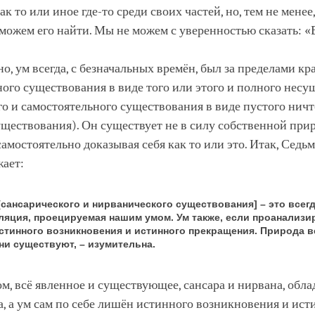
к то или иное где-то среди своих частей, но, тем не менее,
можем его найти. Мы не можем с уверенностью сказать: «
о, ум всегда, с безначальных времён, был за пределами к
ого существования в виде того или этого и полного нес
о и самостоятельного существования в виде пустого ничт
ществования). Он существует не в силу собственной при
самостоятельно доказывая себя как то или это. Итак, Седь
жает:
[сансарического и нирванического существования] – это всег
ляция, проецируемая нашим умом. Ум также, если проанализи
стинного возникновения и истинного прекращения. Природа в
они существуют, – изумительна.
м, всё явленное и существующее, сансара и нирвана, обл
, а ум сам по себе лишён истинного возникновения и ист