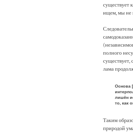
существует ка
ищем, мы не 
Следовательн
самодоказанн
(независимог
полного несу
существует, 
лама продол
Основа 
интерпо
лишён и
то, как 
Таким образо
природой ума