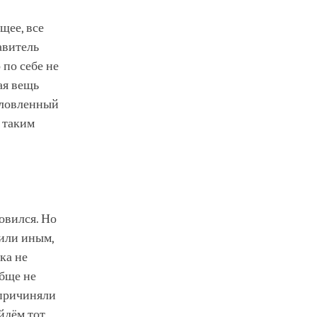
щее, все
авитель
 по себе не
ая вещь
словленный
 таким
овился. Но
 или иным,
ка не
обще не
 причиняли
йдём тот