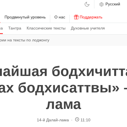
м
Продвинутый уровень
О нас
Поддержать
ма
Тантра
Классические тексты
Духовные учителя
ии на тексты по лоджонгу
чайшая бодхичитта
ах бодхисаттвы» 
лама
14-й Далай-лама
11:10