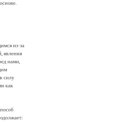
основе.
имся из-за
, явления
ред нами,
щим
в силу
ми как
способ
родолжает: