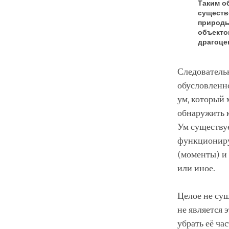
Таким о
существ
природы
объекто
драгоце
Следовательн
обусловленно
ум, который
обнаружить к
Ум существу
функционируе
(моменты) и 
или иное.
Целое не сущ
не является 
убрать её ча