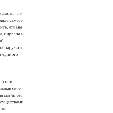
 самом деле
было самого
ить, что мы
а, нирвана и
ий.
 обнаружить
и единого
рой они
азывая своё
мы могли бы
 существами,
инно