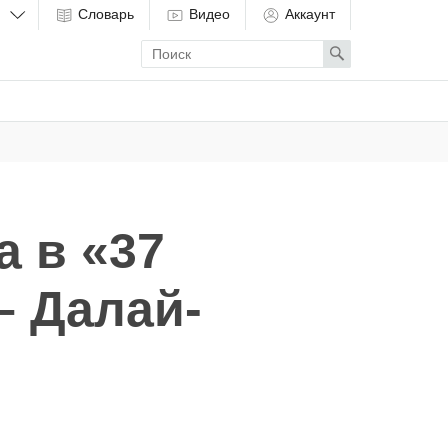
Словарь
Видео
Аккаунт
Enter
Search
search
term
 в «37
– Далай-