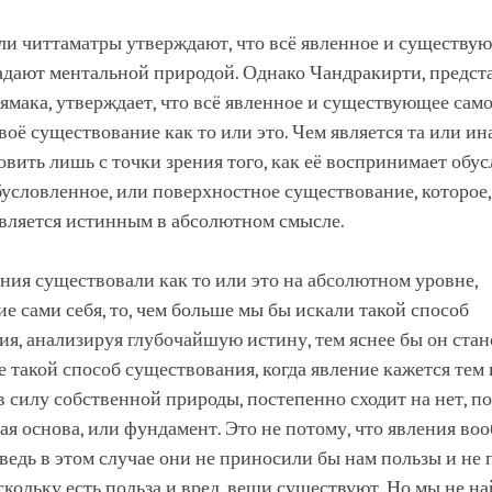
и читтаматры утверждают, что всё явленное и существую
адают ментальной природой. Однако Чандракирти, предст
мака, утверждает, что всё явленное и существующее само
воё существование как то или это. Чем является та или ин
вить лишь с точки зрения того, как её воспринимает обу
бусловленное, или поверхностное существование, которое,
является истинным в абсолютном смысле.
ния существовали как то или это на абсолютном уровне,
 сами себя, то, чем больше мы бы искали такой способ
я, анализируя глубочайшую истину, тем яснее бы он стан
е такой способ существования, когда явление кажется тем
 силу собственной природы, постепенно сходит на нет, по
ая основа, или фундамент. Это не потому, что явления во
ведь в этом случае они не приносили бы нам пользы и не
скольку есть польза и вред, вещи существуют. Но мы не на