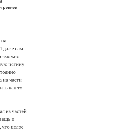
об
утренней
м
 на
И даже сам
возможно
шую истину.
стоянно
а на части
ить как то
ая из частей
 вещь и
, что целое