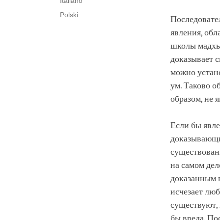
Italiano
Polski
Последовател
явления, обл
школы мадхья
доказывает с
можно устано
ум. Таково о
образом, не 
Если бы явле
доказывающие
существовани
на самом дел
доказанным в
исчезает люб
существуют, 
бы вреда. По