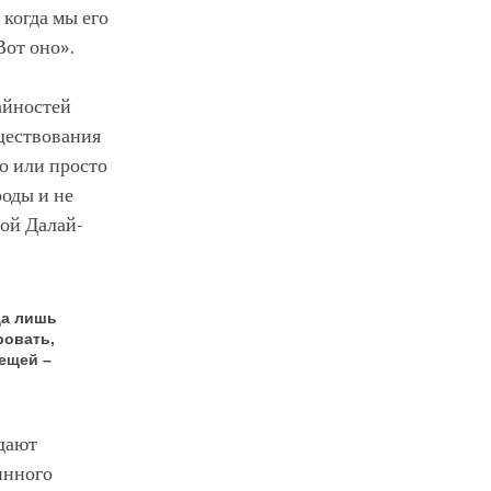
 когда мы его
Вот оно».
райностей
уществования
о или просто
роды и не
мой Далай-
да лишь
ровать,
ещей –
адают
инного