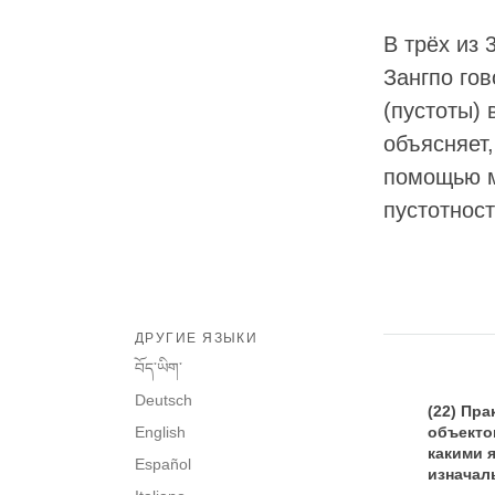
В трёх из 
Зангпо го
(пустоты) 
объясняет,
помощью м
пустотнос
ДРУГИЕ ЯЗЫКИ
བོད་ཡིག་
Deutsch
(22) Пр
English
объекто
какими я
Español
изначал