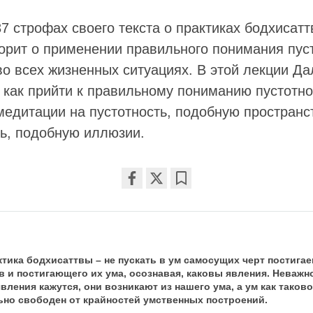
37 строфах своего текста о практиках бодхисатт
ворит о применении правильного понимания пус
во всех жизненных ситуациях. В этой лекции Д
 как прийти к правильному пониманию пустотно
едитации на пустотность, подобную пространст
ть, подобную иллюзии.
Share
Bookmark
on
facebook
актика бодхисаттвы – не пускать в ум самосущих черт постига
в и постигающего их ума, осознавая, каковы явления. Неважн
вления кажутся, они возникают из нашего ума, а ум как таков
ьно свободен от крайностей умственных построений.