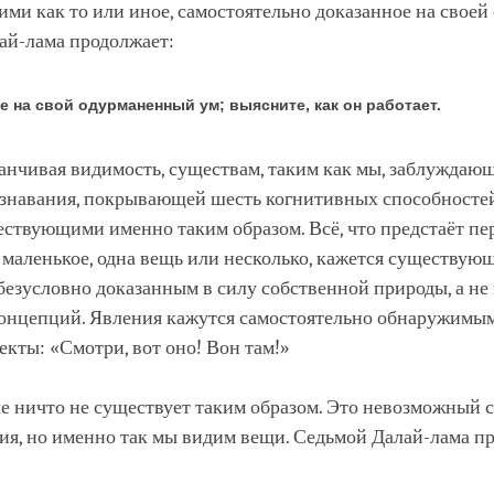
и как то или иное, самостоятельно доказанное на своей 
ай-лама продолжает:
е на свой одурманенный ум; выясните, как он работает.
анчивая видимость, существам, таким как мы, заблуждающ
ознавания, покрывающей шесть когнитивных способностей
ствующими именно таким образом. Всё, что предстаёт пе
 маленькое, одна вещь или несколько, кажется существую
безусловно доказанным в силу собственной природы, а не 
концепций. Явления кажутся самостоятельно обнаружимы
кты: «Смотри, вот оно! Вон там!»
е ничто не существует таким образом. Это невозможный 
ия, но именно так мы видим вещи. Седьмой Далай-лама п