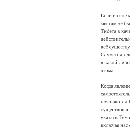
Если во сне 
мы там не бы
Тибета в кач
действительн
всё существу
Самостоятел
в какой-либо
атома.
Когда явлени
самостоятель
появляются. 
существовани
указать. Тем
включая нас 