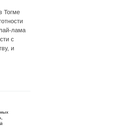
в Тогме
тотности
алай-лама
сти с
ву, и
емых
о,
ой