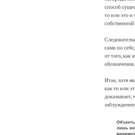
способ сущес
то или это и
собственной
Следовательн
сами по себе
от того, как
обозначения.
Итак, хотя 
как то или э
доказывает, 
заблуждением
Объекты,
лишь ви
видимос