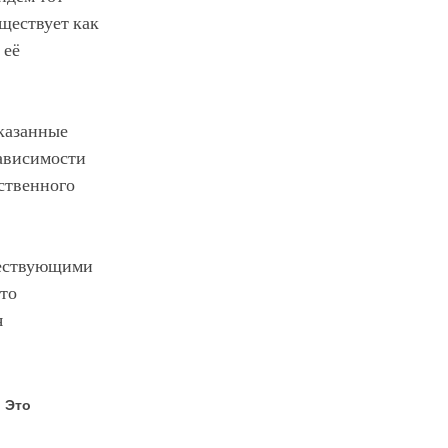
уществует как
 её
оказанные
зависимости
мственного
уществующими
Это
я
. Это