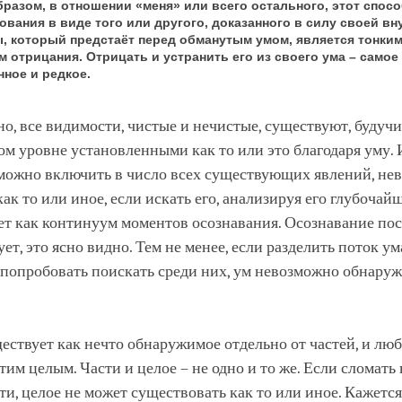
бразом, в отношении «меня» или всего остального, этот спос
ования в виде того или другого, доказанного в силу своей вн
, который предстаёт перед обманутым умом, является тонки
м отрицания. Отрицать и устранить его из своего ума – самое
нное и редкое.
о, все видимости, чистые и нечистые, существуют, будучи
м уровне установленными как то или это благодаря уму. 
 можно включить в число всех существующих явлений, не
ак то или иное, если искать его, анализируя его глубочай
ет как континуум моментов осознавания. Осознавание по
т, это ясно видно. Тем не менее, если разделить поток ум
попробовать поискать среди них, ум невозможно обнаруж
ествует как нечто обнаружимое отдельно от частей, и люб
этим целым. Части и целое – не одно и то же. Если сломать
сти, целое не может существовать как то или иное. Кажется