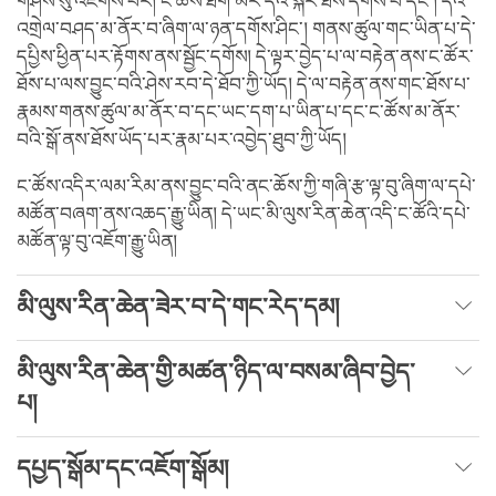
གཤིས་སུ་འཇགས་པར། ང་ཚོས་ཐོག་མར་དེའི་སྐོར་ཐོས་དགོས་པ་དང་། དེའི་
འགྲེལ་བཤད་མ་ནོར་བ་ཞིག་ལ་ཉན་དགོས་ཤིང་། གནས་ཚུལ་གང་ཡིན་པ་དེ་
དཔྱིས་ཕྱིན་པར་རྟོགས་ནས་སྦྱོང་དགོས། དེ་ལྟར་བྱེད་པ་ལ་བརྟེན་ནས་ང་ཚོར་
ཐོས་པ་ལས་བྱུང་བའི་ཤེས་རབ་དེ་ཐོབ་ཀྱི་ཡོད། དེ་ལ་བརྟེན་ནས་གང་ཐོས་པ་
རྣམས་གནས་ཚུལ་མ་ནོར་བ་དང་ཡང་དག་པ་ཡིན་པ་དང་ང་ཚོས་མ་ནོར་
བའི་སྒོ་ནས་ཐོས་ཡོད་པར་རྣམ་པར་འབྱེད་ཐུབ་ཀྱི་ཡོད།
ང་ཚོས་འདིར་ལམ་རིམ་ནས་བྱུང་བའི་ནང་ཆོས་ཀྱི་གཞི་རྩ་ལྟ་བུ་ཞིག་ལ་དཔེ་
མཚོན་བཞག་ནས་འཆད་རྒྱུ་ཡིན། དེ་ཡང་མི་ལུས་རིན་ཆེན་འདི་ང་ཚོའི་དཔེ་
མཚོན་ལྟ་བུ་འཇོག་རྒྱུ་ཡིན།
མི་ལུས་རིན་ཆེན་ཟེར་བ་དེ་གང་རེད་དམ།
མི་ལུས་རིན་ཆེན་གྱི་མཚན་ཉིད་ལ་བསམ་ཞིབ་བྱེད་
པ།
དཔྱད་སྒོམ་དང་འཇོག་སྒོམ།