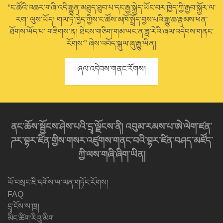
“ང་ཚོའི་འཆར་གཞི་འདི་རྒྱུན་མཐུད་ཐུབ་པ་དང་རྒྱ་སྐྱེད་ཡོང་བར་ཁྱེད་ཀྱི་རྒྱབ་སྐྱོར་ལ་
རག་ ལུས་ཡོད། གལ་ཏེ་ཁྱེད་ཀྱིས་ང་ཚོས་མཁོ་སྤྲོད་བྱས་པའི་རྒྱུ་ཆ་རྣམས་ཕན་
ཐོགས་ཡོད་པ་ གཟིགས་ན། ཐེངས་གཅིག་གམ་ཡང་ན་ཟླ་རེའི་ཞལ་འདེབས་གནང་
རོགས་” ཞེས་འབོད་སྐུལ་ཞུ་རྒྱུ་ཡིན།
ཞལ་འདེབས་གནང་རོགས།
ནང་ཆོས་སྦྱོངས་ཤེས་པའི་དྲྭ་ལྗོངས་ནི། འབུམ་རམས་པ་ཨེ་ལེག་ཛན་
ཌར་བྷར་ཛིན་གྱིས་གསར་འཛུགས་གནང་བའི་བྷར་ཛིན་བཤད་མཛོད་
ཀྱི་ལས་གཞི་ཞིག་ཡིན།
ཡོ་བསྲང་ཇི་དགོས་ཡ་ལན་གཏོང་རོགས།
FAQ
དྲྭ་ངོས་ས་ཁྲ།
མིང་ཚིག་རིའུ་མིག