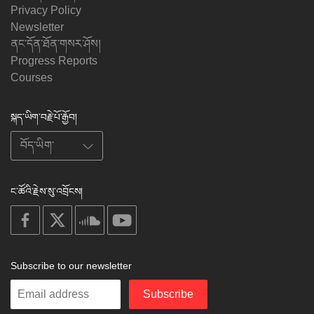
Privacy Policy
Newsletter
ནང་དོན་ཐོན་གསར་ཤོས།
Progress Reports
Courses
སྐད་ཡིག་བརྗེ་པོ་རྒྱོབ།
ང་ཚོའི་རྗེས་སུ་འབྲོངས།
on
on
on
on
facebook
X
soundcloud
youtube
Subscribe to our newsletter
Enter
Subscribe
your