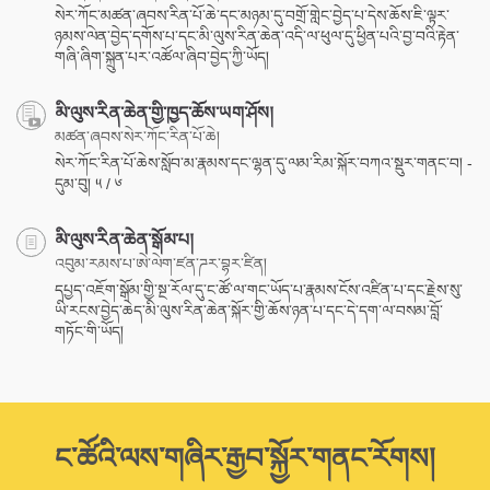
སེར་ཀོང་མཚན་ཞབས་རིན་པོ་ཆེ་དང་མཉམ་དུ་བགྲོ་གླེང་བྱེད་པ་དེས་ཆོས་ཇི་ལྟར་
ཉམས་ལེན་བྱེད་དགོས་པ་དང་མི་ལུས་རིན་ཆེན་འདི་ལ་ཕུལ་དུ་ཕྱིན་པའི་བྱ་བའི་རྟེན་
གཞི་ཞིག་སྐྲུན་པར་འཚོལ་ཞིབ་བྱེད་ཀྱི་ཡོད།
མི་ལུས་རིན་ཆེན་གྱི་ཁྱད་ཆོས་ཡག་ཤོས།
མཚན་ཞབས་སེར་ཀོང་རིན་པོ་ཆེ།
སེར་ཀོང་རིན་པོ་ཆེས་སློབ་མ་རྣམས་དང་ལྷན་དུ་ལམ་རིམ་སྐོར་བཀའ་སྡུར་གནང་བ། -
དུམ་བུ། ༥ / ༦
མི་ལུས་རིན་ཆེན་སྒོམ་པ།
འབུམ་རམས་པ་ཨེ་ལེག་ཛན་ཌར་བྷར་ཛིན།
དཔྱད་འཇོག་སྒོམ་གྱི་སྔ་རོལ་དུ་ང་ཚོ་ལ་གང་ཡོད་པ་རྣམས་ངོས་འཛིན་པ་དང་རྗེས་སུ་
ཡི་རངས་བྱེད་ཆེད་མི་ལུས་རིན་ཆེན་སྐོར་གྱི་ཆོས་ཉན་པ་དང་དེ་དག་ལ་བསམ་བློ་
གཏོང་གི་ཡོད།
ང་ཚོའི་ལས་གཞིར་རྒྱབ་སྐྱོར་གནང་རོགས།