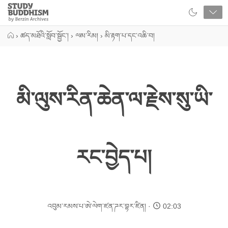
Close
Study
Buddhism
Home
›
ཚད་མཐོའི་སློབ་སྦྱོང་།
›
ལམ་རིམ།
›
མི་རྟག་པ་དང་འཆི་བ།
མི་ལུས་རིན་ཆེན་ལ་རྗེས་སུ་ཡི་
རང་བྱེད་པ།
འབུམ་རམས་པ་ཨེ་ལེག་ཛན་ཌར་བྷར་ཛིན།
02:03