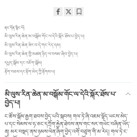
Share
Bookmark
on
ནང་དོན་སྙིང་པོ།
facebook
མི་ལུས་རིན་ཆེན་མ་བསྒོམ་གོང་ལ་དེའི་སྐོར་ཐོས་པ་བྱེད་པ།
མི་ལུས་རིན་ཆེན་ཟེར་བ་དེ་གང་རེད་དམ།
མི་ལུས་རིན་ཆེན་གྱི་མཚན་ཉིད་ལ་བསམ་ཞིབ་བྱེད་པ།
དཔྱད་སྒོམ་དང་འཇོག་སྒོམ།
རྟོག་བཅས་དང་རྟོག་མེད་ཀྱི་རྟོགས་པ།
མི་ལུས་རིན་ཆེན་མ་བསྒོམ་གོང་ལ་དེའི་སྐོར་ཐོས་པ་
བྱེད་པ།
ང་ཚོས་སྒོམ་རྒྱག་ཐབས་བྱེད་པའི་སྐབས། གལ་ཏེ་ཞི་འཇམ་ལྷོད་ཡངས་མེད་
པ་དང་སེམས་ལ་ཧ་ཅང་དཀྲོག་རྐྱེན་ཐེབས་ནས་གང་སར་གཡེང་བཞིན་ཡོད་
ན། མར་བསྡད་ནས་ཉམས་ལེན་ཞིག་བྱེད་འགོ་བཙུག་གི་མ་རེད། གལ་ཏེ་ང་