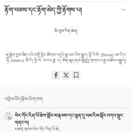
རྟོག་བཅས་དང་རྟོག་མེད་ཀྱི་རྟོགས་པ།
མི་ལུས་རིན་ཆེན།
ཞུ་སྒྲིག་བྱས་ཟིན་པའི་བགྲོ་གླེང་ཚོགས་འདུའི་སྒྲ་ཕབ་ཡིག་སྒྱུར། བྷོ་ཡི་སི་ (Boise) ཨ་ཡི་ཌ་
ཧོ། (Idaho) ཨི་རི། ཕྱི་ལོ་ ༢༠༠༣ ཟླ་ ༤། ཨིན་སྐད་ནས་ཨཱཙཱརྱ་གྲགས་པ་རྒྱ་མཚོས་བསྒྱུར།།
Share
Bookmark
on
facebook
འབྲེལ་ཡོད་རྩོམ་ཡིག་ཁག
སེར་ཀོང་རིན་པོ་ཆེས་སློབ་མ་རྣམས་དང་ལྷན་དུ་ལམ་རིམ་སྐོར་བཀའ་སྡུར་
གནང་བ།
མཚན་ཞབས་སེར་ཀོང་རིན་པོ་ཆེ།