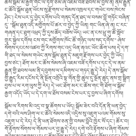
ཚོས་སྒོམ་མ་རྒྱག་གོང་ལ་ཏོག་ཙམ་ཞི་འཇམ་བཟོ་ཐབས་མ་བྱས་ན། ནམ་རྒྱུན་
ང་ཚོའི་སྒོམ་ཐུན་ཡོངས་སུ་རྫོགས་པ་སེམས་འཁྲལ་དང་གཡེང་བས་ཁེངས་
ཤིང་། ངེས་པར་དུ་བྱེད་དགོས་པའི་གནད་དོན་ཐད་ལ་བསམ་བློ་གཏོང་བཞིན་
དུ་ “སྒོམ་ཐུན་འདི་མགྱོགས་པོ་ཚར་བ་བྱེད་ཀྱི་ཡིན། གང་ཡིན་ཞེ་ན། ང་རང་
གཞན་དང་ཐུག་འཕྲད་ཀྱི་དུས་ཚོད་བཟོས་ཡོད། ཡང་ན་ངས་ཕྲུ་གུ་ཚོ་སློབ་
གྲྭར་སྐྱེལ་དགོས། ངས་གང་མགྱོགས་ཁོང་ཚོ་གཉིད་ལས་སད་དགོས་” ཞེས་
སོགས་དངངས་འཚབ་ཀྱི་རིགས་གང་འདྲ་ཡིན་ནའང་ཡོང་ཆོག་པས། དེ་དག་
གི་ཐད་ལ་སེམས་གཡེང་ནས་སྒོམ་ཐུན་དེ་མཇུག་རྫོགས་པར་བྱེད་ཀྱི་ཡོད།
བྱས་ཙང་། ཐོག་མར་ང་ཚོས་སེམས་ཞི་འཇམ་བཟོ་དགོས་པ་དང་དེ་ལ་ནམ་
རྒྱུན་གྱི་ཐབས་ལམ་ནི་དབུགས་ལ་དམིགས་པ་གཏད་རྒྱུ་དེ་རེད། དེ་ནས་སྒོམ་
གྱི་རྒྱུད་རིམ་དངོས་དེ་ནི་སྔོན་འགྲོའི་སྟ་གོན་གྱི་ཚུལ་དུ་སྔོན་ཚུད་ནས་གྲ་སྒྲིག་
བྱས་པ་ལ་རག་ལུས་ཀྱི་རེད། དེ་ཡང་ཐོག་མར་ང་ཚོས་གང་གི་ཐོག་ལ་སྒོམ་
རྒྱག་འདོད་ཡོད་པ་དེ་དག་ལ་ཐོས་བསམ་ངེས་པར་དུ་བྱས་པ་ཞིག་དགོས།
སྒོམ་ལ་རིགས་མི་འདྲ་བ་སྣ་ཚོགས་པ་ཡོད། སྒོམ་ཟེར་བའི་དོན་ནི་ཕན་བྱེད་
དགེ་བའི་ལས་ཤིག་ལ་ང་ཚོའི་སེམས་འདི་འདྲིས་སུ་འཇུག་པའམ་གོམས་སུ་
འཇུག་པ་དེ་རེད། དེ་ནི་ཕན་ཐོགས་ཅན་གྱི་བསམ་བློའི་ཁྱེར་སོ་དང་། ཚོར་བ།
གོ་རྟོགས་སོགས་ལ་གོམས་པར་བྱ་རྒྱུ་དེ་རེད། དགེ་བའི་རྟོགས་པ་ཞིག་གོམས་