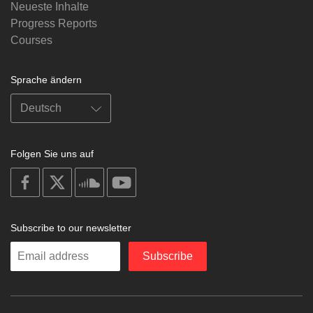
Neueste Inhalte
Progress Reports
Courses
Sprache ändern
Folgen Sie uns auf
on
on
on
on
facebook
X
soundcloud
youtube
Subscribe to our newsletter
Enter
Subscribe
your
email