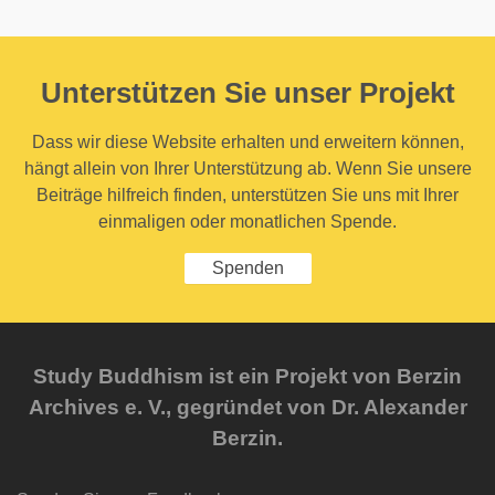
Unterstützen Sie unser Projekt
Dass wir diese Website erhalten und erweitern können,
hängt allein von Ihrer Unterstützung ab. Wenn Sie unsere
Beiträge hilfreich finden, unterstützen Sie uns mit Ihrer
einmaligen oder monatlichen Spende.
Spenden
Study Buddhism ist ein Projekt von Berzin
Archives e. V., gegründet von Dr. Alexander
Berzin.