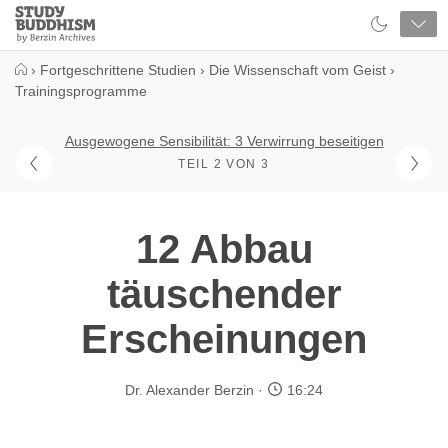
Close
Study
Buddhism
Home
›
Fortgeschrittene Studien
›
Die Wissenschaft vom Geist
›
Trainingsprogramme
Ausgewogene Sensibilität: 3 Verwirrung beseitigen
TEIL 2 VON 3
12 Abbau
täuschender
Erscheinungen
Dr. Alexander Berzin
16:24