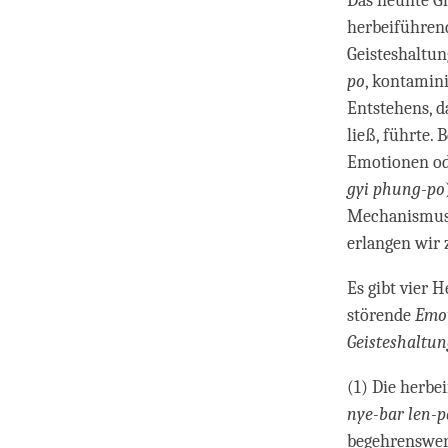
Das neunte Gl
herbeiführen
Geisteshaltung
po
, kontamin
Entstehens, 
ließ, führte.
Emotionen od
gyi phung-po
Mechanismus, 
erlangen wir 
Es gibt vier 
störende
Emo
Geisteshaltu
(1) Die herbe
nye-bar len-p
begehrenswer