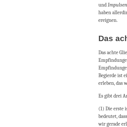
und
Impulse
haben allerdi
ereignen.
Das ach
Das achte Glie
Empfindungen 
Empfindungen
Begierde ist 
erleben, das 
Es gibt drei 
(1) Die erste i
bedeutet, das
wir gerade er