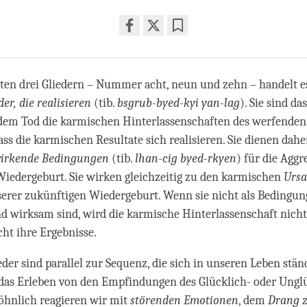
Share
Bookmark
on
facebook
ten drei Gliedern – Nummer acht, neun und zehn – handelt 
er, die realisieren
(tib.
bsgrub-byed-kyi yan-lag
). Sie sind da
em Tod die karmischen Hinterlassenschaften des werfende
dass die karmischen Resultate sich realisieren. Sie dienen dahe
 wirkende Bedingungen
(tib.
lhan-cig byed-rkyen
) für die Aggr
iedergeburt. Sie wirken gleichzeitig zu den karmischen
Urs
erer zukünftigen Wiedergeburt. Wenn sie nicht als Bedingu
 wirksam sind, wird die karmische Hinterlassenschaft nicht 
cht ihre Ergebnisse.
eder sind parallel zur Sequenz, die sich in unseren Leben ständ
das Erleben von den Empfindungen des Glücklich- oder Ungl
öhnlich reagieren wir mit
störenden Emotionen
, dem
Drang 