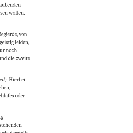
täubenden
ssen wollen,
 Begierde, von
eistig leiden,
nur noch
und die zweite
red
). Hierbei
eben,
chlafes oder
uf
estehenden