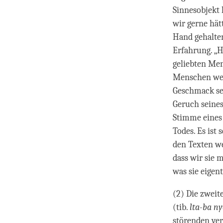
Sinnesobjekt 
wir gerne hät
Hand gehalte
Erfahrung. „H
geliebten Men
Menschen wer
Geschmack se
Geruch seine
Stimme eines 
Todes. Es ist 
den Texten we
dass wir sie 
was sie eigen
(2) Die zweit
(tib.
lta-ba ny
störenden ver