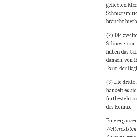
geliebten Me
Schmerzmittel
braucht hierbe
(2) Die zweite
Schmerz und U
haben das Gef
danach, von i
Form der Begi
(3) Die dritte
handelt es si
fortbesteht u
des Komas.
Eine ergänzen
Weiterexisten