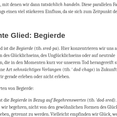
n
, mit denen wir dann
tatsächlich handeln
. Diese parallelen F
ngs einen viel stärkeren Einfluss, da sie sich zum Zeitpunkt d
te Glied: Begierde
d ist die
Begierde
(tib.
sred-pa
). Hier konzentrieren wir uns 
des Glücklichseins, des Unglücklichseins oder auf neutrale
, die in den Momenten kurz vor unserem Tod herangereift si
eine Art
sehnsüchtiges Verlangen
(tib.
‘ dod-chags
) in Zukunft
wir gerade erleben oder nicht erleben.
Arten von Begierde:
st die
Begierde in Bezug auf Begehrenswertes
(tib.
‘dod-sred)
s wir begehren, nicht von den gewöhnlichen Formen des Glück
leben, getrennt zu werden. Vielleicht empfinden wir Glück, we