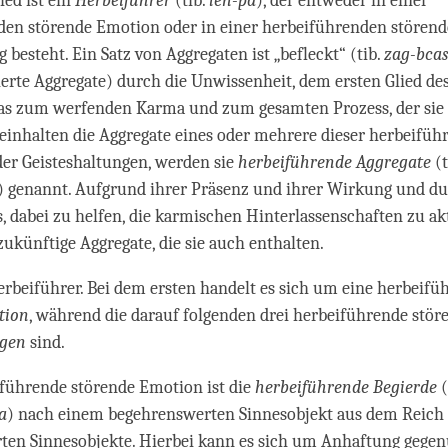
ied ist ein
Herbeiführer
(tib.
len-pa
), der entweder in einer
den störende Emotion oder in einer herbeiführenden störend
 besteht. Ein Satz von Aggregaten ist „befleckt“ (tib.
zag-bcas
ierte Aggregate) durch die Unwissenheit, dem ersten Glied de
das zum werfenden Karma und zum gesamten Prozess, der sie
 Beinhalten die Aggregate eines oder mehrere dieser herbeifü
er Geisteshaltungen, werden sie
herbeiführende
Aggregate
(t
) genannt. Aufgrund ihrer Präsenz und ihrer Wirkung und du
dabei zu helfen, die karmischen Hinterlassenschaften zu akt
zukünftige Aggregate, die sie auch enthalten.
Herbeiführer. Bei dem ersten handelt es sich um eine herbeifü
tion
, während die darauf folgenden drei herbeiführende stör
ngen
sind.
iführende störende Emotion ist die
herbeiführende Begierde
(
a
) nach einem begehrenswerten Sinnesobjekt aus dem Reich
ten Sinnesobjekte. Hierbei kann es sich um Anhaftung gege