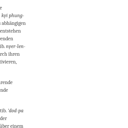
e
 kyi phung-
s abhängigen
 entstehen
hrenden
ib.
nyer-len-
rch ihren
ivieren,
hrende
ende
tib.
‘dod-pa
 der
nüber einem