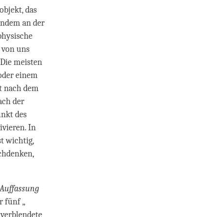
objekt, das
mandem an der
physische
r von uns
 Die meisten
oder einem
ht nach dem
ach der
unkt des
ivieren. In
t wichtig,
achdenken,
 Auffassung
r fünf „
, verblendete