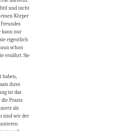
rde darstellt.
btil und nicht
 einen Körper
r Freundes
e kann nur
sie eigentlich
t nun schon
e ernährt. Sie
t haben,
asis ihres
ng ist das
 die Praxis
hmerz als
n sind wir der
annteren