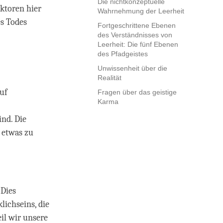
Die nichtkonzeptuelle
aktoren hier
Wahrnehmung der Leerheit
es Todes
Fortgeschrittene Ebenen
des Verständnisses von
Leerheit: Die fünf Ebenen
des Pfadgeistes
Unwissenheit über die
Realität
auf
Fragen über das geistige
Karma
nd. Die
 etwas zu
. Dies
lichseins, die
il wir unsere