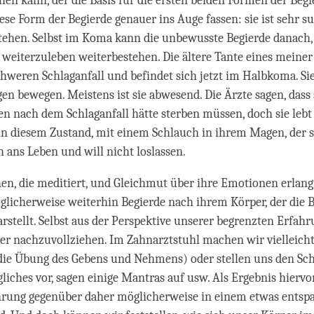
hen kann, der die Basis für die ersten beiden Formen der Begie
iese Form der Begierde genauer ins Auge fassen: sie ist sehr su
stehen. Selbst im Koma kann die unbewusste Begierde danach,
weiterzuleben weiterbestehen. Die ältere Tante eines meine
schweren Schlaganfall und befindet sich jetzt im Halbkoma. Si
en bewegen. Meistens ist sie abwesend. Die Ärzte sagen, dass 
 nach dem Schlaganfall hätte sterben müssen, doch sie leb
n diesem Zustand, mit einem Schlauch in ihrem Magen, der si
 ans Leben und will nicht loslassen.
n, die meditiert, und Gleichmut über ihre Emotionen erlang
licherweise weiterhin Begierde nach ihrem Körper, der die B
rstellt. Selbst aus der Perspektive unserer begrenzten Erfahru
er nachzuvollziehen. Im Zahnarztstuhl machen wir vielleicht
ie Übung des Gebens und Nehmens) oder stellen uns den Sc
liches vor, sagen einige Mantras auf usw. Als Ergebnis hiervo
rung gegenüber daher möglicherweise in einem etwas entsp