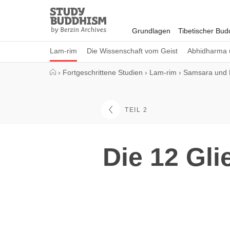
Close
Study
Buddhism
Grundlagen
Tibetischer Bu
Home
Lam-rim
Die Wissenschaft vom Geist
Abhidharma 
›
Fortgeschrittene Studien
›
Lam-rim
›
Samsara und 
TEIL 2
Die 12 Gl