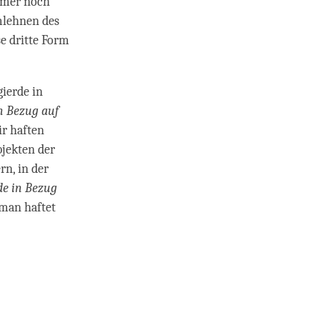
immer noch
mlehnen des
e dritte Form
gierde in
n Bezug auf
ir haften
bjekten der
rn, in der
de in Bezug
 man haftet