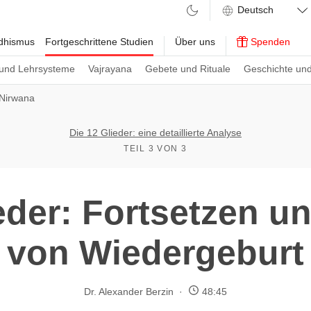
ddhismus
Fortgeschrittene Studien
Über uns
Spenden
und Lehrsysteme
Vajrayana
Gebete und Rituale
Geschichte und
Nirwana
Die 12 Glieder: eine detaillierte Analyse
TEIL 3 VON 3
ieder: Fortsetzen u
von Wiedergeburt
Dr. Alexander Berzin
48:45