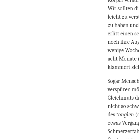
Körper verste
Wir sollten d
leicht zu ver
zu haben und 
erlitt einen 
noch ihre Aug
wenige Wochen
acht Monate i
klammert sich
Sogar Mensche
verspüren mög
Gleichmuts da
nicht so schw
des
tonglen
(d
etwas Vergäng
Schmerzerfah