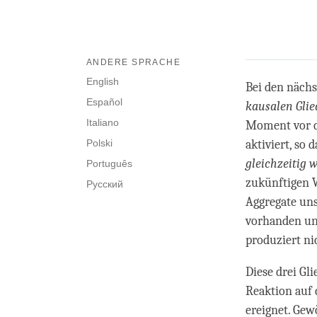
ANDERE SPRACHE
English
Bei den nächs
Español
kausalen Glied
Italiano
Moment vor d
Polski
aktiviert, so 
gleichzeitig
Português
zukünftigen W
Русский
Aggregate uns
vorhanden und
produziert ni
Diese drei Gli
Reaktion auf 
ereignet. Gew