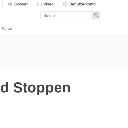
Glossar
Video
Benutzerkonto
Enter
Search
search
term
 Kultur
nd Stoppen