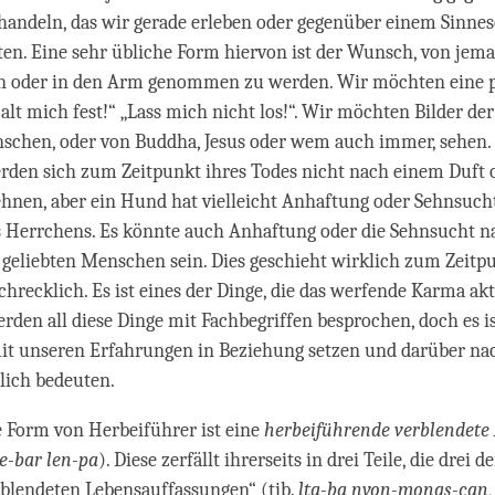
handeln, das wir gerade erleben oder gegenüber einem Sinnes
ten. Eine sehr übliche Form hiervon ist der Wunsch, von je
n oder in den Arm genommen zu werden. Wir möchten eine 
alt mich fest!“ „Lass mich nicht los!“. Wir möchten Bilder de
schen, oder von Buddha, Jesus oder wem auch immer, sehen.
den sich zum Zeitpunkt ihres Todes nicht nach einem Duft 
hnen, aber ein Hund hat vielleicht Anhaftung oder Sehnsuc
s Herrchens. Es könnte auch Anhaftung oder die Sehnsucht n
geliebten Menschen sein. Dies geschieht wirklich zum Zeitp
schrecklich. Es ist eines der Dinge, die das werfende Karma akt
rden all diese Dinge mit Fachbegriffen besprochen, doch es is
mit unseren Erfahrungen in Beziehung setzen und darüber n
tlich bedeuten.
e Form von Herbeiführer ist eine
herbeiführende verblendete
e-bar len-pa
). Diese zerfällt ihrerseits in drei Teile, die drei de
blendeten Lebensauffassungen“ (tib.
lta-ba nyon-mongs-can