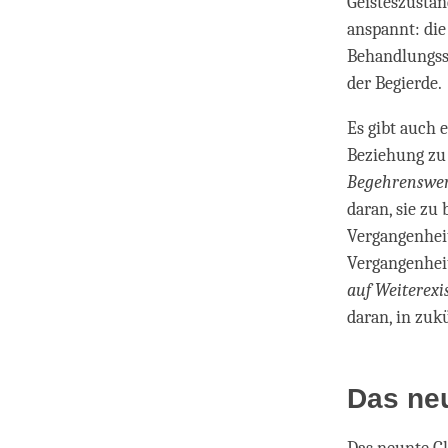
Geisteszustan
anspannt: di
Behandlungsst
der Begierde.
Es gibt auch e
Beziehung zu 
Begehrenswer
daran, sie zu 
Vergangenheit
Vergangenheit
auf Weiterexi
daran, in zuk
Das neu