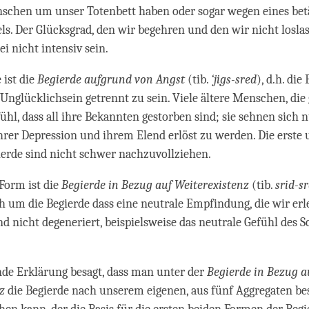
nschen um unser Totenbett haben oder sogar wegen eines be
s. Der Glücksgrad, den wir begehren und den wir nicht losla
i nicht intensiv sein.
 ist die
Begierde aufgrund von Angst
(tib.
‘jigs-sred
), d.h. die
nglücklichsein getrennt zu sein. Viele ältere Menschen, die g
ühl, dass all ihre Bekannten gestorben sind; sie sehnen sich 
hrer Depression und ihrem Elend erlöst zu werden. Die erste 
erde sind nicht schwer nachzuvollziehen.
 Form ist die
Begierde in Bezug auf Weiterexistenz
(tib.
srid-s
ch um die Begierde dass eine neutrale Empfindung, die wir erl
nd nicht degeneriert, beispielsweise das neutrale Gefühl des S
de Erklärung besagt, dass man unter der
Begierde in Bezug a
z
die Begierde nach unserem eigenen, aus fünf Aggregaten b