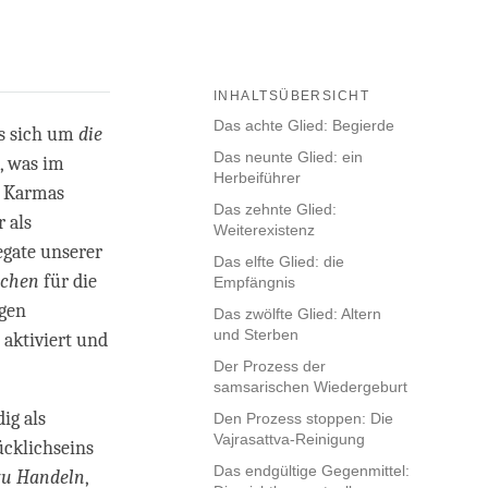
INHALTSÜBERSICHT
Das achte Glied: Begierde
es sich um
die
Das neunte Glied: ein
s, was im
Herbeiführer
n Karmas
Das zehnte Glied:
r als
Weiterexistenz
egate unserer
Das elfte Glied: die
achen
für die
Empfängnis
ngen
Das zwölfte Glied: Altern
und Sterben
aktiviert und
Der Prozess der
samsarischen Wiedergeburt
ig als
Den Prozess stoppen: Die
Vajrasattva-Reinigung
ücklichseins
Das endgültige Gegenmittel:
zu Handeln
,