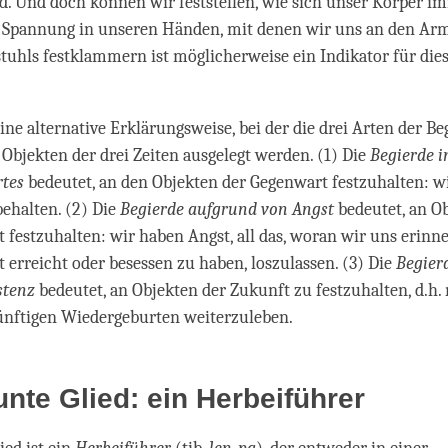
d. Und doch können wir feststellen, wie sich unser Körper 
e Spannung in unseren Händen, mit denen wir uns an den Ar
uhls festklammern ist möglicherweise ein Indikator für dies
ine alternative Erklärungsweise, bei der die drei Arten der Be
Objekten der drei Zeiten ausgelegt werden. (1) Die
Begierde i
tes
bedeutet, an den Objekten der Gegenwart festzuhalten: w
behalten. (2) Die
Begierde aufgrund von Angst
bedeutet, an O
 festzuhalten: wir haben Angst, all das, woran wir uns erinne
 erreicht oder besessen zu haben, loszulassen. (3) Die
Begier
stenz
bedeutet, an Objekten der Zukunft zu festzuhalten, d.h.
ünftigen Wiedergeburten weiterzuleben.
nte Glied: ein Herbeiführer