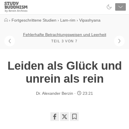
Close
Study
Buddhism
Home
›
Fortgeschrittene Studien
›
Lam-rim
›
Vipashyana
Fehlerhafte Betrachtungsweisen und Leerheit
TEIL 3 VON 7
Leiden als Glück und
unrein als rein
Dr. Alexander Berzin
23:21
Share
Bookmark