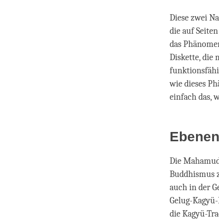
Diese zwei Na
die auf Seite
das Phänomen z
Diskette, die 
funktionsfähi
wie dieses Ph
einfach das, w
Ebenen 
Die Mahamudra
Buddhismus zu
auch in der G
Gelug-Kagyü-
die Kagyü-Tr