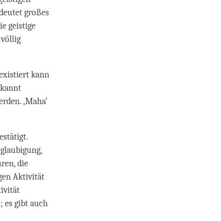
deutet großes
ie geistige
völlig
xistiert kann
ekannt
werden. ‚Maha’
stätigt.
eglaubigung,
ren, die
gen Aktivität
ivität
a
; es gibt auch