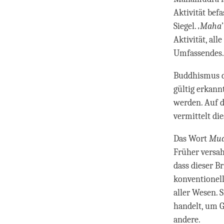
Aktivität befa
Siegel.
‚Maha
Aktivität, all
Umfassendes.
Buddhismus de
gültig erkann
werden. Auf d
vermittelt di
Das Wort
Mud
Früher versah
dass dieser B
konventionelle
aller Wesen. S
handelt, um G
andere.