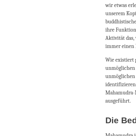
wir etwas erl
unserem Kopf 
buddhistische
ihre Funktion,
Aktivität das,
immer einen 
Wie existiert 
unmöglichen E
unmöglichen 
identifiziere
Mahamudra-Me
ausgeführt.
Die Be
Mahamudra ist