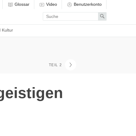
Glossar
Video
Benutzerkonto
Enter
Search
search
term
 Kultur
TEIL 2
geistigen