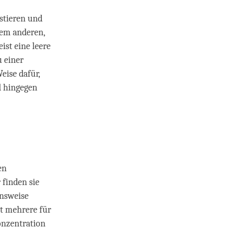
istieren und
lem anderen,
eist eine leere
u einer
eise dafür,
nd hingegen
en
 finden sie
ensweise
t mehrere für
onzentration