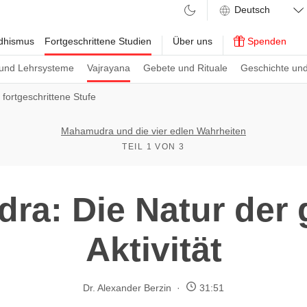
ddhismus
Fortgeschrittene Studien
Über uns
Spenden
und Lehrsysteme
Vajrayana
Gebete und Rituale
Geschichte und
ortgeschrittene Stufe
Mahamudra und die vier edlen Wahrheiten
TEIL 1 VON 3
a: Die Natur der 
Aktivität
Dr. Alexander Berzin
31:51