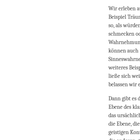
Wir erleben 
Beispiel Träu
so, als würde
schmecken ode
Wahrnehmung.
können auch 
Sinneswahrne
weiteres Beis
ließe sich we
belassen wir e
Dann gibt es d
Ebene des kla
das ursächli
die Ebene, d
geistigen Kon