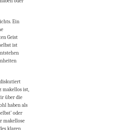
 haben oder
ichts. Ein
ne
en Geist
elbst ist
entstehen
hnheiten
diskutiert
z makellos ist,
ir über die
ohl haben als
elbst’ oder
r makellose
 des klaren