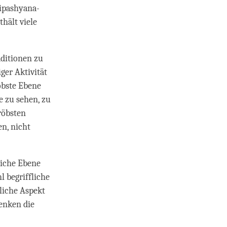
Vipashyana-
thält viele
ditionen zu
ger Aktivität
röbste Ebene
e zu sehen, zu
röbsten
en, nicht
liche Ebene
l begriffliche
fliche Aspekt
Denken die