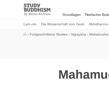
Close
Study
Buddhism
Grundlagen
Tibetischer Bu
Home
Lam-rim
Die Wissenschaft vom Geist
Abhidharma 
›
Fortgeschrittene Studien
›
Vajrayana
›
Mahamudra: f
Mahamudr