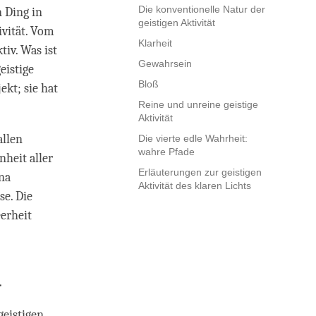
Die konventionelle Natur der
 Ding in
geistigen Aktivität
ivität. Vom
Klarheit
iv. Was ist
Gewahrsein
eistige
Bloß
ekt; sie hat
Reine und unreine geistige
Aktivität
allen
Die vierte edle Wahrheit:
wahre Pfade
heit aller
Erläuterungen zur geistigen
na
Aktivität des klaren Lichts
se. Die
erheit
a
geistigen