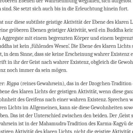
 gröberen Ebenen der Wahrnehmung wegfallen, sich aufgelöst
sind. Sie setzt sich auch bis in die Erleuchtung hinein fort.
 nur diese subtilste geistige Aktivität der Ebene des klaren L
ine gröberen Ebenen geistiger Aktivität, weil ein Buddha kei
 Aggregate mit einem begrenzten Körper und einem begrenzt
uddha ist kein ‚fühlendes Wesen’. Die Ebene des klaren Lichts s
t, in dem Sinne, dass sie keine Erscheinung wahrer Existenz 
reift in ihr der Geist nach wahrer Existenz, obgleich die Gewo
enz noch immer da sein mögen.
er:
Rigpa
(reines Gewahrsein), das in der Dzogchen-Tradition 
Ebene des klaren Lichts der geistigen Aktivität, wenn diese gan
hnheit des Greifens nach einer wahren Existenz. Sprechen w
ren Lichts im Allgemeinen, kann sie diese Gewohnheiten sow
ben. Das ist der Unterschied zwischen den beiden. Der ,Geist s
ahrsein ist in der Mahamudra-Tradition des Karma-Kagyü de
stigen Aktivität des klaren Lichts, nicht die geistige Aktivität