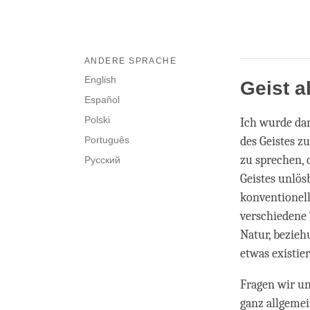
ANDERE SPRACHE
English
Geist al
Español
Polski
Ich wurde da
Português
des Geistes z
zu sprechen, 
Русский
Geistes unlö
konventionell
verschiedene 
Natur, beziehu
etwas existier
Fragen wir uns
ganz allgemein