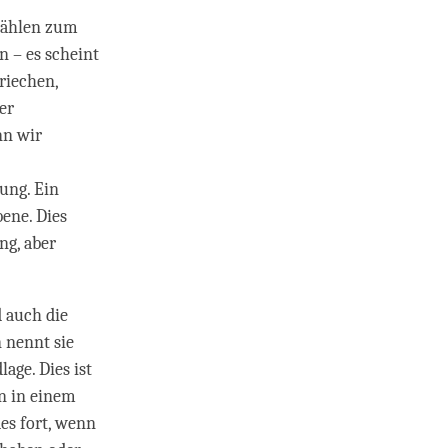
zählen zum
n – es scheint
riechen,
er
nn wir
ung. Ein
ene. Dies
ng, aber
d auch die
n nennt sie
ge. Dies ist
n in einem
es fort, wenn