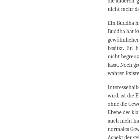
die anderen,
nicht mehr da 
Ein Buddha hat
Buddha hat ke
gewöhnlichen
besitzt. Ein B
nicht begrenz
lässt. Noch g
wahrer Exist
Interessehalb
wird, ist die 
ohne die Gewo
Ebene des kla
auch nicht ha
normales Gew
Aspekt der gei