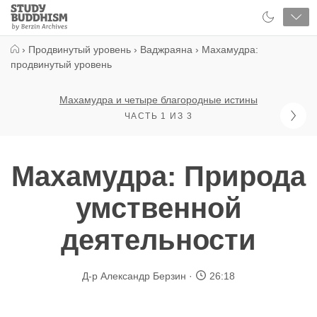
Close
Study
Buddhism
Home
›
Продвинутый уровень
›
Ваджраяна
›
Махамудра:
продвинутый уровень
Махамудра и четыре благородные истины
ЧАСТЬ 1 ИЗ 3
Махамудра: Природа
умственной
деятельности
Д-р Александр Берзин
26:18