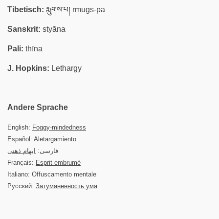
Tibetisch:
རྨུགས་པ། rmugs-pa
Sanskrit:
styāna
Pali:
thīna
J. Hopkins:
Lethargy
Andere Sprache
English:
Foggy-mindedness
Español:
Aletargamiento
فارسی:
ابهام ذهنی
Français:
Esprit embrumé
Italiano: Offuscamento mentale
Русский:
Затуманенность ума