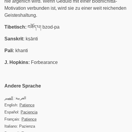
nie ärgerlich wird. Wenn Geduld mit einer Bodhichitta-
Motivation verbunden ist, wird sie zu einer weit reichenden
Geisteshaltung.
Tibetisch:
བཟོད་པ། bzod-pa
Sanskrit:
kṣānti
Pali:
khanti
J. Hopkins:
Forbearance
Andere Sprache
العربية:
الصبر
English:
Patience
Español:
Paciencia
Français:
Patience
Italiano: Pazienza