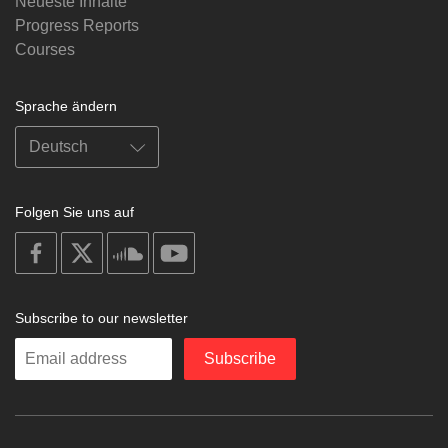
Neueste Inhalte
Progress Reports
Courses
Sprache ändern
Folgen Sie uns auf
on
on
on
on
facebook
X
soundcloud
youtube
Subscribe to our newsletter
Enter
Subscribe
your
email