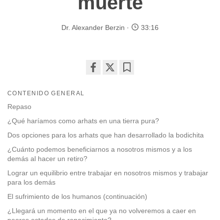
muerte
Dr. Alexander Berzin
33:16
Share
Bookmark
on
CONTENIDO GENERAL
facebook
Repaso
¿Qué haríamos como arhats en una tierra pura?
Dos opciones para los arhats que han desarrollado la bodichita
¿Cuánto podemos beneficiarnos a nosotros mismos y a los
demás al hacer un retiro?
Lograr un equilibrio entre trabajar en nosotros mismos y trabajar
para los demás
El sufrimiento de los humanos (continuación)
¿Llegará un momento en el que ya no volveremos a caer en
peores estados de renacimiento?