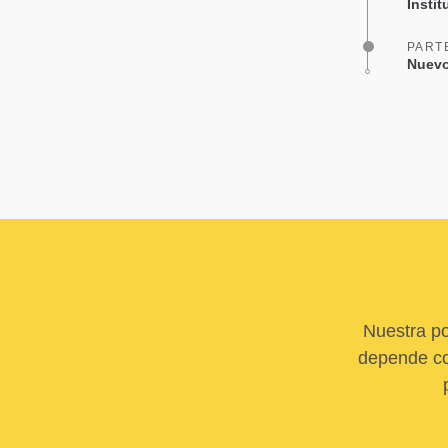
Insti
PART
Nuevo
Nuestra po
depende com