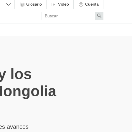
Glosario
Vídeo
Cuenta
Enter
Search
search
term
y los
Mongolia
des avances