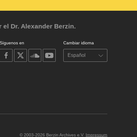
el Dr. Alexander Berzin.
Síguenos en
Cambiar idioma
on
on
on
on
facebook
X
soundcloud
youtube
© 2003-2026 Berzin Archives e.V.
Impressum