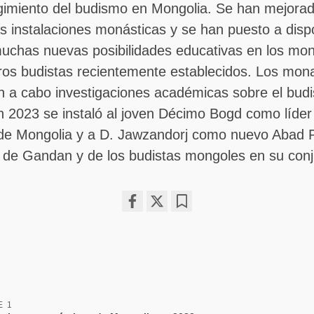
rgimiento del budismo en Mongolia. Se han mejora
s instalaciones monásticas y se han puesto a disp
muchas nuevas posibilidades educativas en los mon
ros budistas recientemente establecidos. Los mona
an a cabo investigaciones académicas sobre el bud
2023 se instaló al joven Décimo Bogd como líder e
 de Mongolia y a D. Jawzandorj como nuevo Abad Pr
 de Gandan y de los budistas mongoles en su conj
Share
Bookmark
on
facebook
E 1