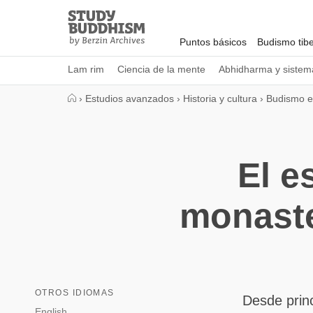
Close
Study
Buddhism
Puntos básicos
Budismo tib
Home
Lam rim
Ciencia de la mente
Abhidharma y sistema
›
Estudios avanzados
›
Historia y cultura
›
Budismo e
El e
monaste
OTROS IDIOMAS
Desde prin
English