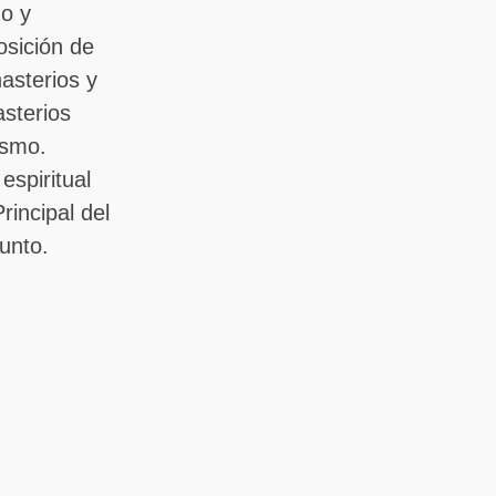
do y
osición de
asterios y
sterios
ismo.
spiritual
incipal del
unto.