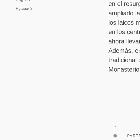
en el resu
Русский
ampliado la
los laicos 
en los cent
ahora llev
Además, en 
tradicional
Monasterio
PART