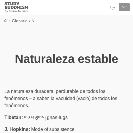
Close
Study
Buddhism
Home
›
Glosario
›
N
Naturaleza estable
La naturaleza duradera, perdurable de todos los
fenómenos – a saber, la vacuidad (vacío) de todos los
fenómenos.
Tibetan:
གནས་ལུགས། gnas-lugs
J. Hopkins:
Mode of subsistence