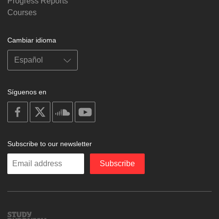
Progress Reports
Courses
Cambiar idioma
Síguenos en
on
on
on
on
facebook
X
soundcloud
youtube
Subscribe to our newsletter
Enter
Subscribe
your
email
Study