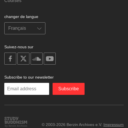
Courses
changer de langue
Suivez-nous sur
on
on
on
on
facebook
X
soundcloud
youtube
Subscribe to our newsletter
Enter
Subscribe
your
email
Study
© 2003-2026 Berzin Archives e.V.
Impressum
Buddhism