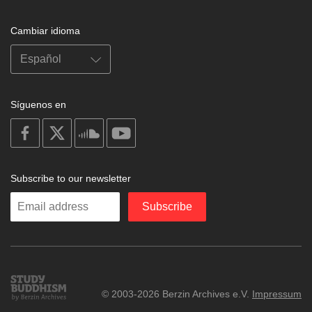
Cambiar idioma
Síguenos en
on
on
on
on
facebook
X
soundcloud
youtube
Subscribe to our newsletter
Enter
Subscribe
your
email
Study
© 2003-2026 Berzin Archives e.V.
Impressum
Buddhism
Home