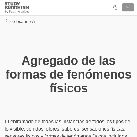
Close
Study
Buddhism
Home
›
Glosario
›
A
Agregado de las
formas de fenómenos
físicos
El entramado de todas las instancias de todos los tipos de
lo visible, sonidos, olores, sabores, sensaciones físicas,
sensores físicos y formas de fenómenos físicos incluidos