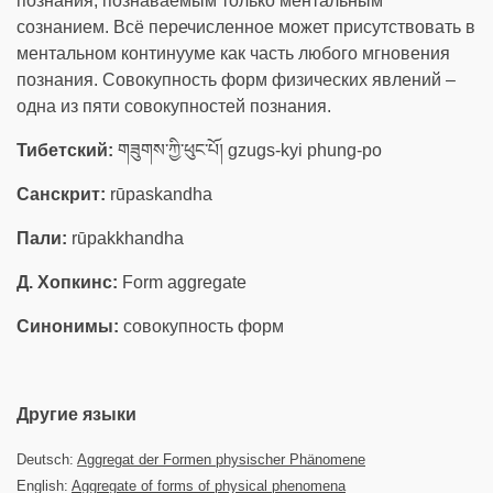
познания, познаваемым только ментальным
сознанием. Всё перечисленное может присутствовать в
ментальном континууме как часть любого мгновения
познания. Совокупность форм физических явлений –
одна из пяти совокупностей познания.
Тибетский:
གཟུགས་ཀྱི་ཕུང་པོ། gzugs-kyi phung-po
Санскрит:
rūpaskandha
Пали:
rūpakkhandha
Д. Хопкинс:
Form aggregate
Синонимы:
совокупность форм
Другие языки
Deutsch:
Aggregat der Formen physischer Phänomene
English:
Aggregate of forms of physical phenomena