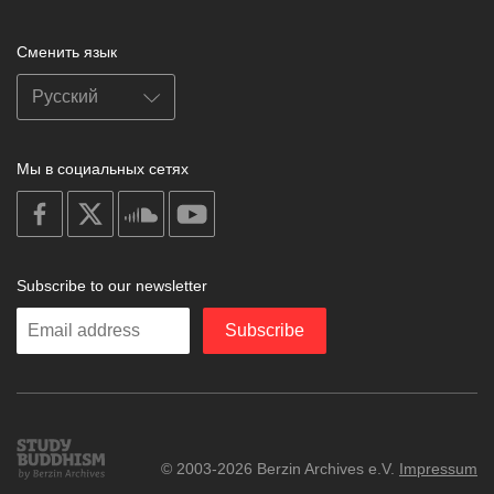
Сменить язык
Мы в социальных сетях
on
on
on
on
facebook
X
soundcloud
youtube
Subscribe to our newsletter
Enter
Subscribe
your
email
Study
© 2003-2026 Berzin Archives e.V.
Impressum
Buddhism