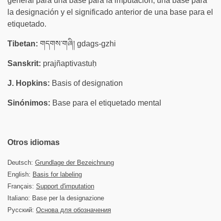
general para una base para la imputación, una base para
la designación y el significado anterior de una base para el
etiquetado.
Tibetan:
གདགས་གཞི། gdags-gzhi
Sanskrit:
prajñaptivastuḥ
J. Hopkins:
Basis of designation
Sinónimos:
Base para el etiquetado mental
Otros idiomas
Deutsch:
Grundlage der Bezeichnung
English:
Basis for labeling
Français:
Support d'imputation
Italiano: Base per la designazione
Русский:
Основа для обозначения