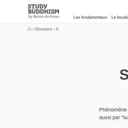
Close
Study
Buddhism
Les fondamentaux
Le boudd
Home
›
Glossaire
›
S
S
Phénomène s
aussi par "su