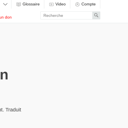
Glossaire
Video
Compte
Enter
Search
un don
search
term
on
. Traduit