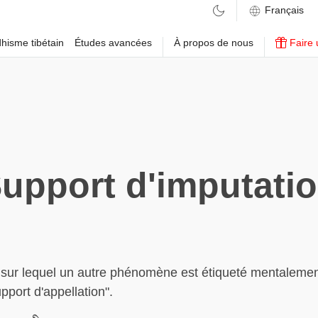
hisme tibétain
Études avancées
À propos de nous
Faire 
upport d'imputati
ur lequel un autre phénomène est étiqueté mentalement
pport d'appellation".