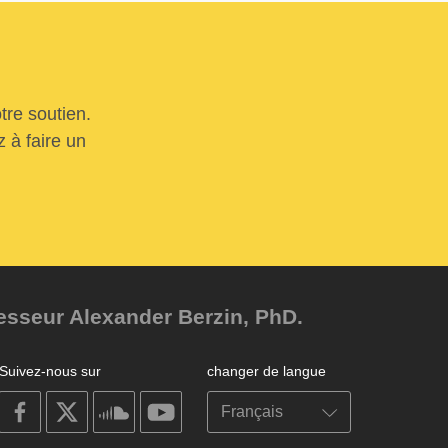
tre soutien.
 à faire un
fesseur Alexander Berzin, PhD.
Suivez-nous sur
changer de langue
on
on
on
on
facebook
X
soundcloud
youtube