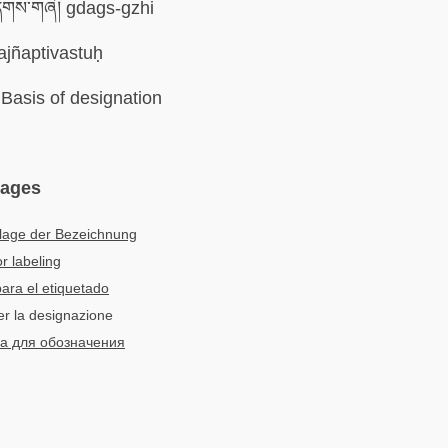
གས་གཞི། gdags-gzhi
ajñaptivastuḥ
Basis of designation
uages
lage der Bezeichnung
or labeling
ara el etiquetado
er la designazione
а для обозначения