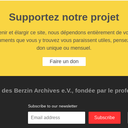
Supportez notre projet
nir et élargir ce site, nous dépendons entièrement de vo
uments que vous y trouvez vous paraissent utiles, pensez
don unique ou mensuel.
Faire un don
des Berzin Archives e.V., fondée par le pro
Subscribe to our newsletter
Enter
Subscribe
your