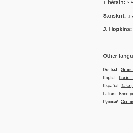
Tibétain:
གད
Sanskrit:
pr
J. Hopkins:
Other lang
Deutsch:
Grund
English:
Basis f
Español:
Base p
Italiano: Base p
Русский:
Основ