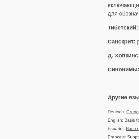
включающий
для обозна
Тибетский:
Санскрит:
p
Д. Хопкинс
Синонимы
Другие яз
Deutsch:
Grund
English:
Basis f
Español:
Base p
Français:
Suppo