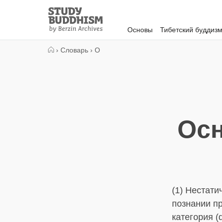
Close
Study
Buddhism
Основы
Тибетский буддиз
Home
›
Словарь
›
О
Осн
(1) Нестати
познании пр
категория (