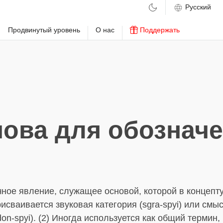
м
Продвинутый уровень
О нас
Поддержать
ова для обознач
чное явление, служащее основой, которой в концепт
исваивается звуковая категория (sgra-spyi) или смы
don-spyi). (2) Иногда используется как общий термин,