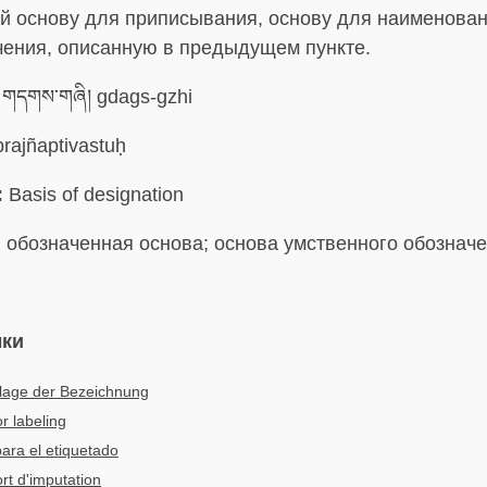
 основу для приписывания, основу для наименован
чения, описанную в предыдущем пункте.
གདགས་གཞི། gdags-gzhi
rajñaptivastuḥ
:
Basis of designation
:
обозначенная основа; основа умственного обознач
ыки
lage der Bezeichnung
or labeling
ara el etiquetado
rt d'imputation