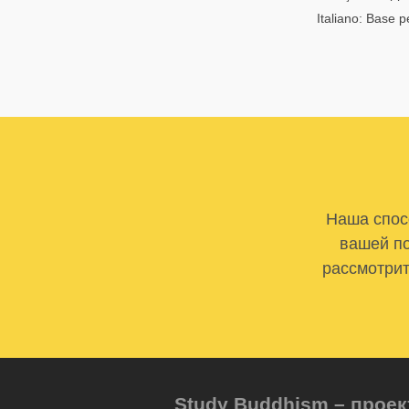
Italiano: Base p
Наша спосо
вашей по
рассмотрит
Study Buddhism – проек