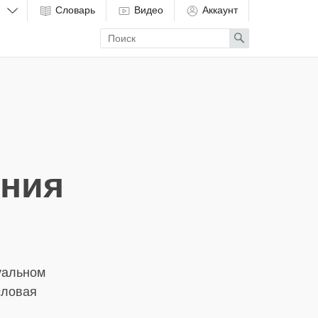
Словарь
Видео
Аккаунт
Enter
Search
search
term
ения
уальном
словая