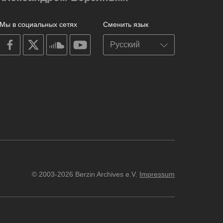
Мы в социальных сетях
Сменить язык
on
on
on
on
facebook
X
soundcloud
youtube
© 2003-2026 Berzin Archives e.V.
Impressum