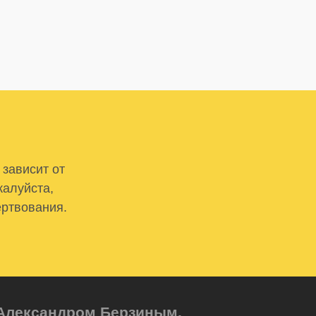
 зависит от
жалуйста,
ертвования.
м Александром Берзиным.