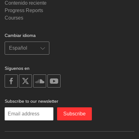
Contenido reciente
Progress Reports
Courses
Cambiar idioma
Síguenos en
on
on
on
on
facebook
X
soundcloud
youtube
Subscribe to our newsletter
Enter
Subscribe
your
email