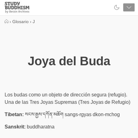
Close
Study
Buddhism
Home
›
Glosario
›
J
Joya del Buda
Los budas como un objeto de dirección segura (refugio).
Una de las Tres Joyas Supremas (Tres Joyas de Refugio)
Tibetan:
སངས་རྒྱས་དཀོན་མཆོག sangs-rgyas dkon-mchog
Sanskrit:
buddharatna