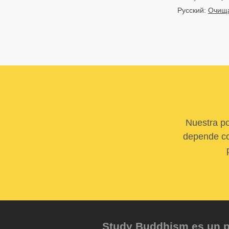
Русский:
Очища
Nuestra po
depende com
Study Buddhism es un pr