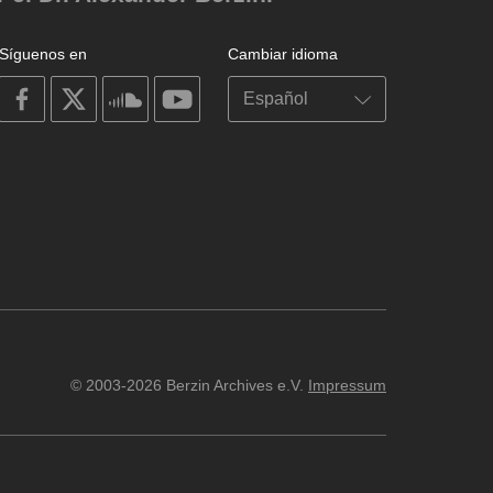
Síguenos en
Cambiar idioma
on
on
on
on
facebook
X
soundcloud
youtube
© 2003-2026 Berzin Archives e.V.
Impressum