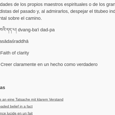
dades de los propios maestros espirituales o de los gra
istas del pasado y, al admirarlos, despejar el titubeo ind
tal sobre el camino.
་བའི་དད་པ། dvang-ba'i dad-pa
asādaśraddhā
Faith of clarity
Creer claramente en un hecho como verdadero
mas
 an eine Tatsache mit klarem Verstand
aded belief in a fact
nce lucide en un fait