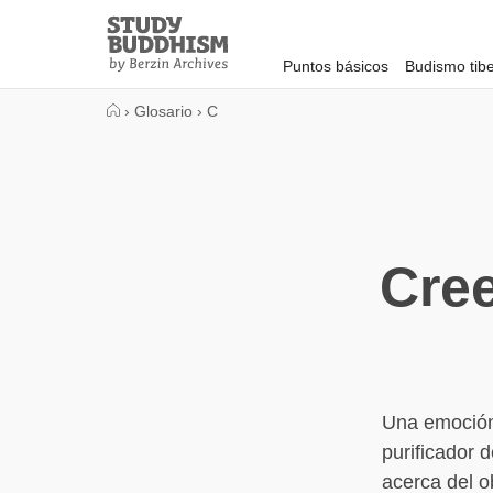
Close
Study
Buddhism
Puntos básicos
Budismo tib
Home
›
Glosario
›
C
Cree
Una emoción
purificador 
acerca del o