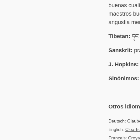
buenas cuali
maestros bud
angustia men
Tibetan:
དྭང
Sanskrit:
pr
J. Hopkins:
Sinónimos:
Otros idio
Deutsch:
Glaube
English:
Clearhe
Français:
Croya