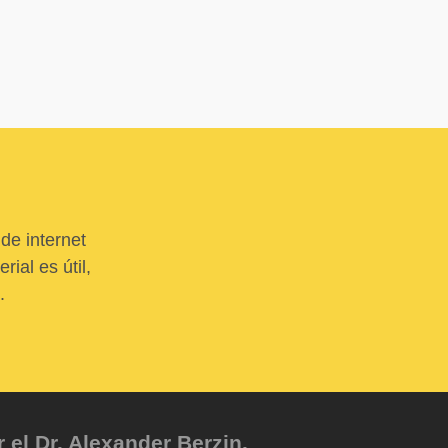
de internet
ial es útil,
.
el Dr. Alexander Berzin.