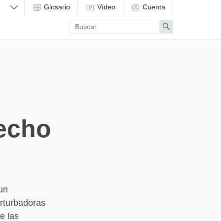
Glosario
Vídeo
Cuenta
Enter
Search
search
term
hecho
un
erturbadoras
e las