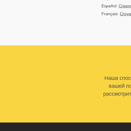
Español:
Creenc
Français:
Croya
Наша спосо
вашей по
рассмотрит