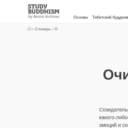
Close
Study
Buddhism
Основы
Тибетский буддиз
Home
›
Словарь
›
О
Оч
Созидатель
какого-либо
эмоций и со