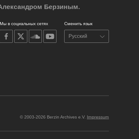
м Александром Берзиным.
Мы в социальных сетях
Сменить язык
on
on
on
on
facebook
X
soundcloud
youtube
© 2003-2026 Berzin Archives e.V.
Impressum