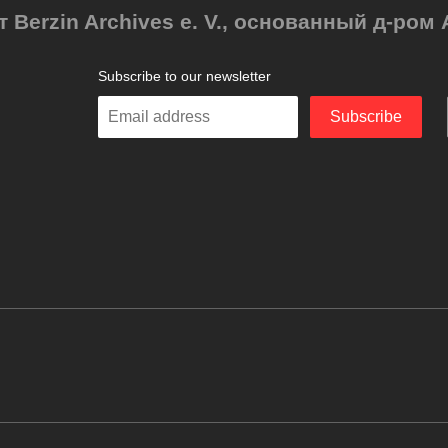
т Berzin Archives e. V., основанный д-ро
Subscribe to our newsletter
Enter
Subscribe
your
email