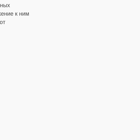
вных
ение к ним
от