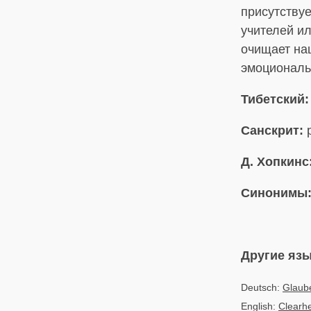
присутству
учителей и
очищает наш
эмоциональ
Тибетский:
Санскрит:
p
Д. Хопкинс
Синонимы
Другие яз
Deutsch:
Glaube
English:
Clearhe