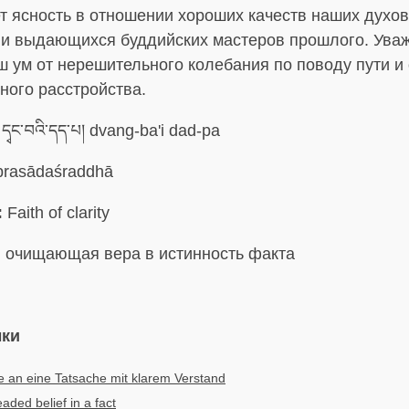
ет ясность в отношении хороших качеств наших духо
ли выдающихся буддийских мастеров прошлого. Уваж
 ум от нерешительного колебания по поводу пути и 
ного расстройства.
དྭང་བའི་དད་པ། dvang-ba'i dad-pa
rasādaśraddhā
:
Faith of clarity
:
очищающая вера в истинность факта
ыки
 an eine Tatsache mit klarem Verstand
aded belief in a fact