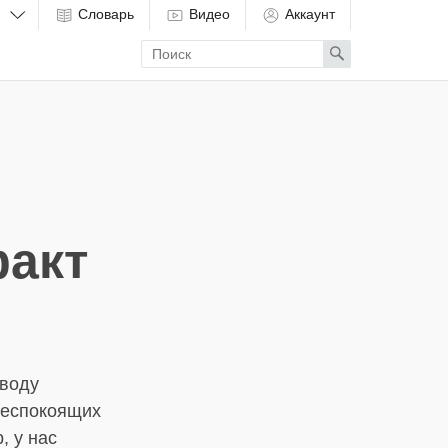
Словарь
Видео
Аккаунт
Enter
Search
search
term
акт
оводу
 беспокоящих
, у нас