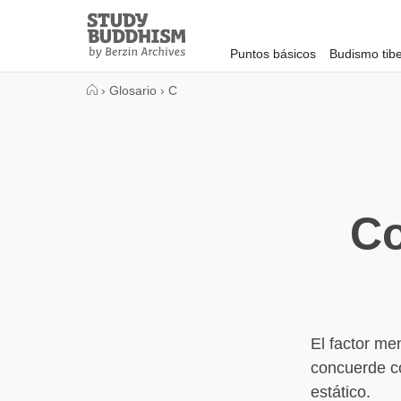
Close
Study
Buddhism
Puntos básicos
Budismo tib
Home
›
Glosario
›
C
Co
El factor me
concuerde co
estático.