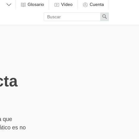
Glosario
Vídeo
Cuenta
Enter
Search
search
term
cta
a que
ático es no