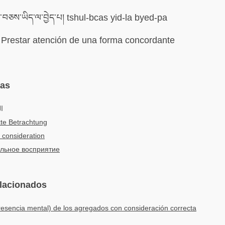
བཅས་ཡིད་ལ་བྱེད་པ། tshul-bcas yid-la byed-pa
Prestar atención de una forma concordante
mas
ا
te Betrachtung
 consideration
льное восприятие
elacionados
esencia mental) de los agregados con consideración correcta