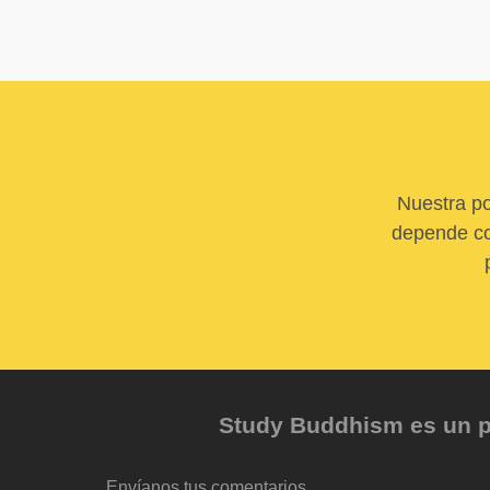
Nuestra po
depende com
Study Buddhism es un pr
Envíanos tus comentarios