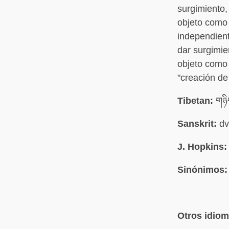
surgimiento,
objeto como 
independient
dar surgimie
objeto como 
"creación de
Tibetan:
གཉི
Sanskrit:
dv
J. Hopkins:
Sinónimos:
Otros idio