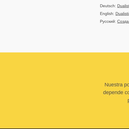
Deutsch:
Dualis
English:
Dualis
Русский:
Созда
Nuestra po
depende com