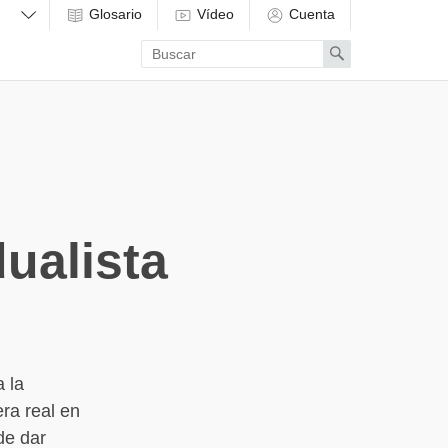
Glosario
Vídeo
Cuenta
Enter
Search
search
term
ualista
a la
ra real en
de dar