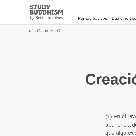
Close
Study
Buddhism
Puntos básicos
Budismo tib
Home
›
Glosario
›
C
Creaci
(1) En el Pr
apariencia d
que algo exi