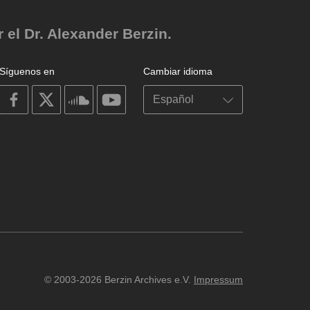
el Dr. Alexander Berzin.
Síguenos en
Cambiar idioma
on
on
on
on
facebook
X
soundcloud
youtube
© 2003-2026 Berzin Archives e.V.
Impressum