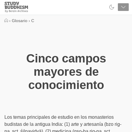
Close
Study
Buddhism
Home
›
Glosario
›
C
Cinco campos
mayores de
conocimiento
Los temas principales de estudio en los monasterios
budistas de la antigua India: (1) arte y artesanía (bzo rig-
pa, sct. śilpavidyā), (2) medicina (gso-ba rig-pa, sct.