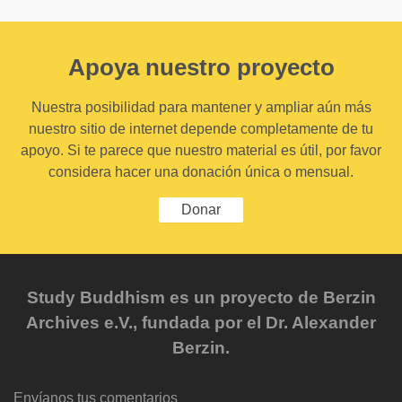
Apoya nuestro proyecto
Nuestra posibilidad para mantener y ampliar aún más
nuestro sitio de internet depende completamente de tu
apoyo. Si te parece que nuestro material es útil, por favor
considera hacer una donación única o mensual.
Donar
Study Buddhism es un proyecto de Berzin
Archives e.V., fundada por el Dr. Alexander
Berzin.
Envíanos tus comentarios