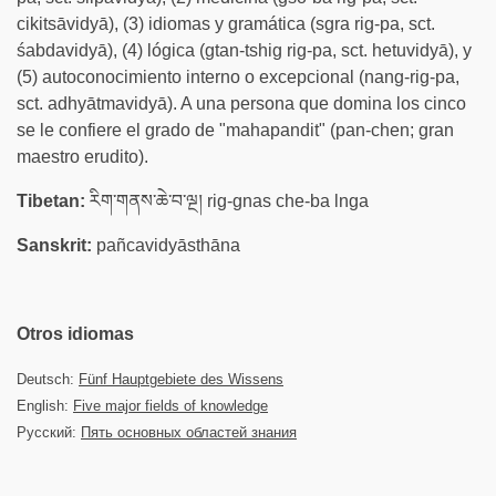
cikitsāvidyā), (3) idiomas y gramática (sgra rig-pa, sct.
śabdavidyā), (4) lógica (gtan-tshig rig-pa, sct. hetuvidyā), y
(5) autoconocimiento interno o excepcional (nang-rig-pa,
sct. adhyātmavidyā). A una persona que domina los cinco
se le confiere el grado de "mahapandit" (pan-chen; gran
maestro erudito).
Tibetan:
རིག་གནས་ཆེ་བ་ལྔ། rig-gnas che-ba lnga
Sanskrit:
pañcavidyāsthāna
Otros idiomas
Deutsch:
Fünf Hauptgebiete des Wissens
English:
Five major fields of knowledge
Русский:
Пять основных областей знания