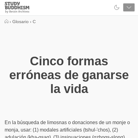
Close
Study
Buddhism
Home
›
Glosario
›
C
Cinco formas
erróneas de ganarse
la vida
En la búsqueda de limosnas o donaciones de un monje o
monja, usar: (1) modales artificiales (tshul-'chos), (2)
adulación (kha-gsag), (3) insinuaciones (gzhogs-slong)