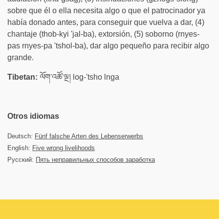
sobre que él o ella necesita algo o que el patrocinador ya
había donado antes, para conseguir que vuelva a dar, (4)
chantaje (thob-kyi 'jal-ba), extorsión, (5) soborno (rnyes-
pas rnyes-pa 'tshol-ba), dar algo pequeño para recibir algo
grande.
Tibetan:
ལོག་འཚོ་ལྔ། log-'tsho lnga
Otros idiomas
Deutsch:
Fünf falsche Arten des Lebenserwerbs
English:
Five wrong livelihoods
Русский:
Пять неправильных способов заработка