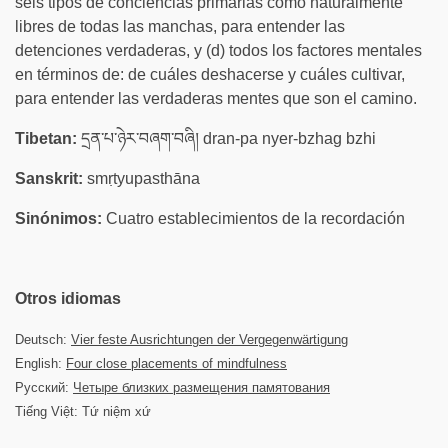
seis tipos de conciencias primarias como naturalmente
libres de todas las manchas, para entender las
detenciones verdaderas, y (d) todos los factores mentales
en términos de: de cuáles deshacerse y cuáles cultivar,
para entender las verdaderas mentes que son el camino.
Tibetan:
དྲན་པ་ཉེར་བཞག་བཞི། dran-pa nyer-bzhag bzhi
Sanskrit:
smṛtyupasthāna
Sinónimos:
Cuatro establecimientos de la recordación
Otros idiomas
Deutsch:
Vier feste Ausrichtungen der Vergegenwärtigung
English:
Four close placements of mindfulness
Русский:
Четыре близких размещения памятования
Tiếng Việt: Tứ niệm xứ