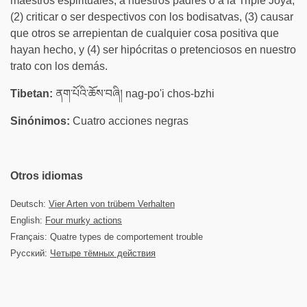
maestros espirituales, a nuestros padres o a la Triple Joya,
(2) criticar o ser despectivos con los bodisatvas, (3) causar
que otros se arrepientan de cualquier cosa positiva que
hayan hecho, y (4) ser hipócritas o pretenciosos en nuestro
trato con los demás.
Tibetan:
ནག་པོའི་ཆོས་བཞི། nag-po'i chos-bzhi
Sinónimos:
Cuatro acciones negras
Otros idiomas
Deutsch:
Vier Arten von trübem Verhalten
English:
Four murky actions
Français: Quatre types de comportement trouble
Русский:
Четыре тёмных действия