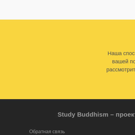
Наша спосо
вашей по
рассмотрит
Study Buddhism – проек
Обратная связь