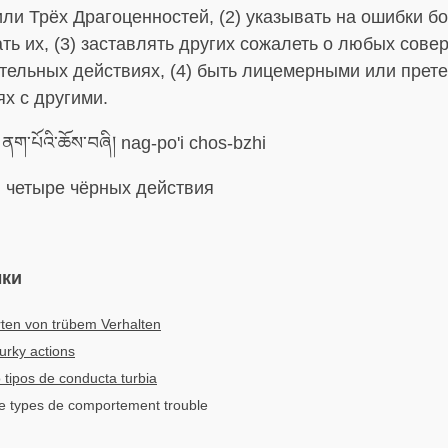
ли Трёх Драгоценностей, (2) указывать на ошибки б
ть их, (3) заставлять других сожалеть о любых сов
тельных действиях, (4) быть лицемерными или прет
х с другими.
ནག་པོའི་ཆོས་བཞི། nag-po'i chos-bzhi
:
четыре чёрных действия
ыки
rten von trübem Verhalten
urky actions
 tipos de conducta turbia
e types de comportement trouble