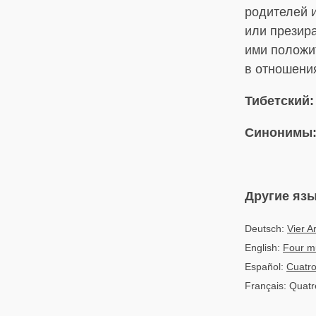
родителей и
или презира
ими положи
в отношения
Тибетский:
Синонимы
Другие яз
Deutsch:
Vier A
English:
Four m
Español:
Cuatro
Français: Quatr