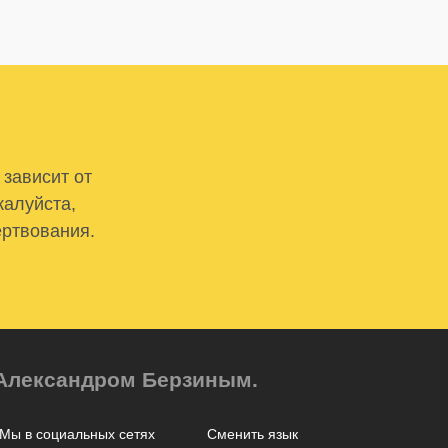
 зависит от
жалуйста,
ертвования.
м Александром Берзиным.
Мы в социальных сетях
Сменить язык