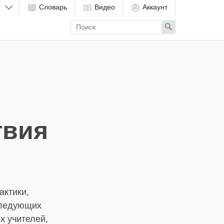
Словарь
Видео
Аккаунт
Enter
Search
search
term
твия
актики,
следующих
х учителей,