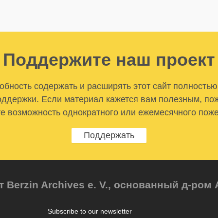
Поддержите наш проект
бность содержать и расширять этот сайт полностью
ддержки. Если материал кажется вам полезным, по
е возможность однократного или ежемесячного пож
Поддержать
т Berzin Archives e. V., основанный д-ро
Subscribe to our newsletter