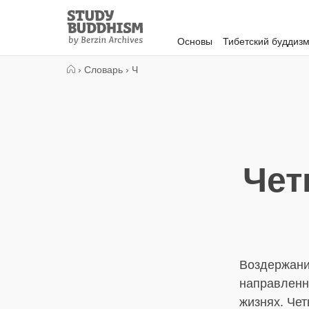
Close
Study
Buddhism
Основы
Тибетский буддиз
Home
›
Словарь
›
Ч
Чет
Воздержание
направленн
жизнях. Чет