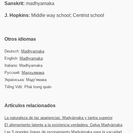
Sanskrit:
madhyamaka
J. Hopkins:
Middle way school; Centrist school
Otros idiomas
Deutsch:
Madhyamaka
English:
Madhyamaka
Italiano: Madhyamaka
Русский:
Мадхьямака
Українська: Мадг'ямака
Tiếng Việt: Phái trung quán
Artículos relacionados
La naturaleza de las apariencias: Madyámaka y tantra superior
El aferramiento latente a la existencia verdadera: Gelug Madyámaka
Las 5 grandes líneas de razonamiento Madyámaka para la vacuidad