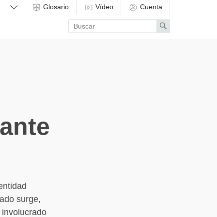
Glosario
Vídeo
Cuenta
Enter
Search
search
term
ante
entidad
rado surge,
o involucrado