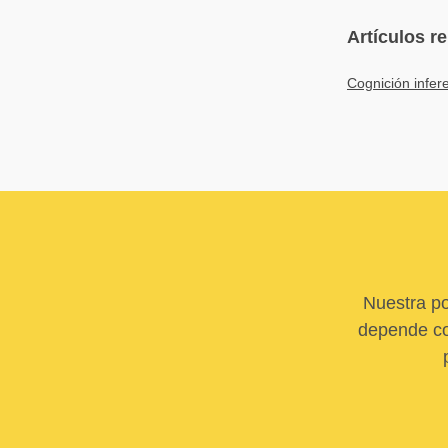
Artículos r
Cognición infer
Nuestra po
depende com