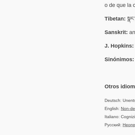
o de que la 
Tibetan:
སྣང
Sanskrit:
an
J. Hopkins:
Sinónimos:
Otros idio
Deutsch: Unen
English:
Non-det
Italiano: Cogni
Русский:
Неопр