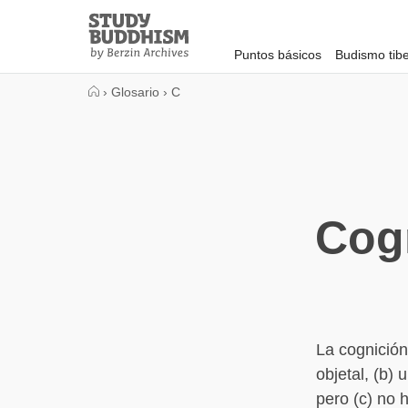
Close
Study
Buddhism
Puntos básicos
Budismo tib
Home
›
Glosario
›
C
Cog
La cognición
objetal, (b)
pero (c) no 