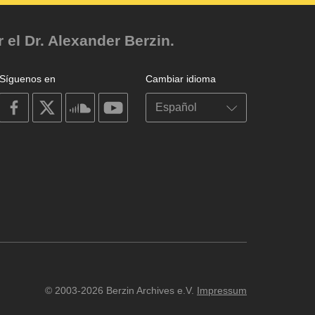
el Dr. Alexander Berzin.
Síguenos en
Cambiar idioma
on
on
on
on
facebook
X
soundcloud
youtube
© 2003-2026 Berzin Archives e.V.
Impressum