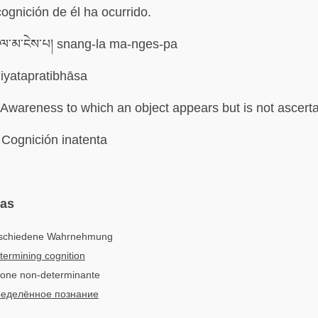
cognición de él ha ocurrido.
་ལ་མ་ངེས་པ། snang-la ma-nges-pa
iyatapratibhāsa
Awareness to which an object appears but is not ascert
Cognición inatenta
mas
tschiedene Wahrnehmung
ermining cognition
zione non-determinante
еделённое познание