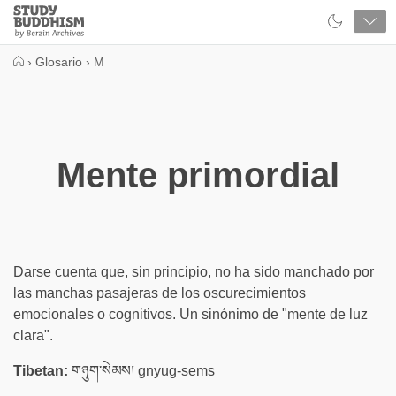
Close
Study
Buddhism
Home
›
Glosario
›
M
Mente primordial
Darse cuenta que, sin principio, no ha sido manchado por
las manchas pasajeras de los oscurecimientos
emocionales o cognitivos. Un sinónimo de "mente de luz
clara".
Tibetan:
གཉུག་སེམས། gnyug-sems