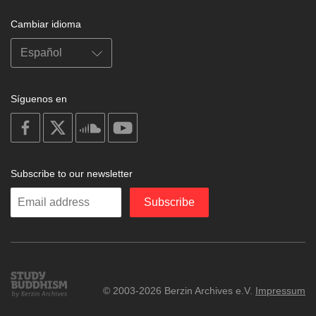
Cambiar idioma
Síguenos en
on
on
on
on
facebook
X
soundcloud
youtube
Subscribe to our newsletter
Enter
Subscribe
your
email
Study
© 2003-2026 Berzin Archives e.V.
Impressum
Buddhism
Home