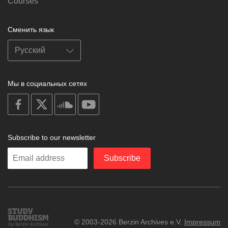
Courses
Сменить язык
Мы в социальных сетях
on
on
on
on
facebook
X
soundcloud
youtube
Subscribe to our newsletter
Enter
Subscribe
your
email
Study
© 2003-2026 Berzin Archives e.V.
Impressum
Buddhism