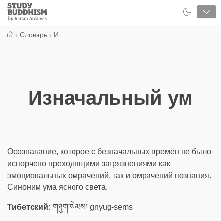
Close
Study
Buddhism
Home
›
Словарь
›
И
Изначальный ум
Осознавание, которое с безначальных времён не было
испорчено преходящими загрязнениями как
эмоциональных омрачений, так и омрачений познания.
Синоним ума ясного света.
Тибетский:
གཉུག་སེམས། gnyug-sems