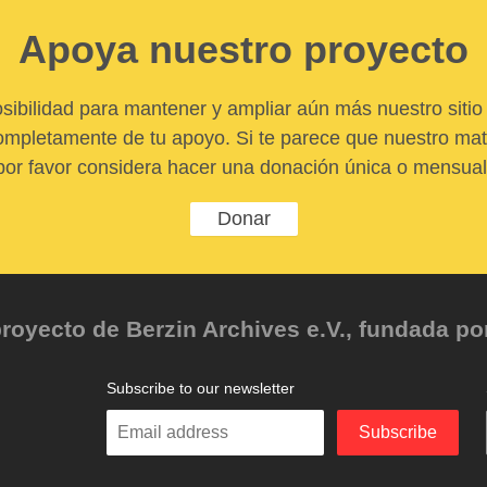
Apoya nuestro proyecto
sibilidad para mantener y ampliar aún más nuestro sitio 
pletamente de tu apoyo. Si te parece que nuestro mater
por favor considera hacer una donación única o mensual
Donar
oyecto de Berzin Archives e.V., fundada por 
Subscribe to our newsletter
Enter
Subscribe
your
email