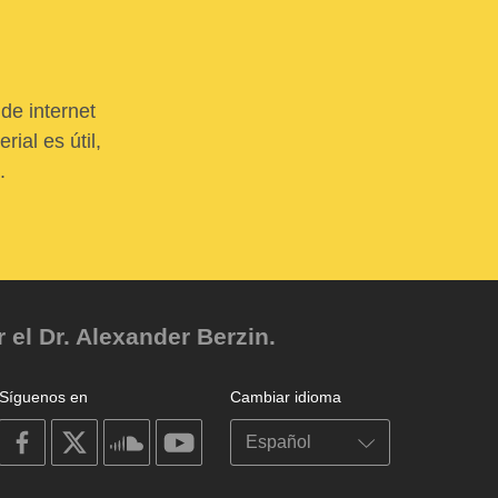
de internet
ial es útil,
.
el Dr. Alexander Berzin.
Síguenos en
Cambiar idioma
on
on
on
on
facebook
X
soundcloud
youtube