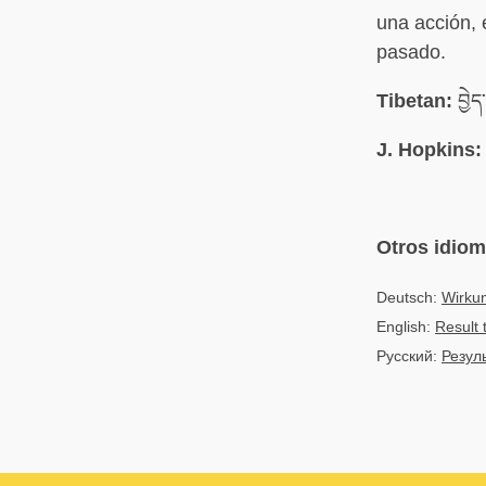
una acción, 
pasado.
Tibetan:
བྱེད
J. Hopkins:
Otros idio
Deutsch:
Wirkun
English:
Result 
Русский:
Резул