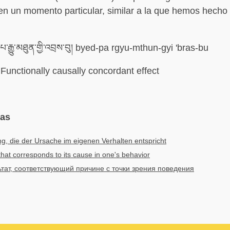
en un momento particular, similar a la que hemos hecho 
་པ་རྒྱུ་མཐུན་གྱི་འབྲས་བུ། byed-pa rgyu-mthun-gyi 'bras-bu
Functionally causally concordant effect
mas
g, die der Ursache im eigenen Verhalten entspricht
that corresponds to its cause in one's behavior
ьтат, соответствующий причине с точки зрения поведения