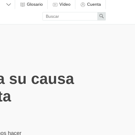
Glosario
Vídeo
Cuenta
Enter
Search
search
term
a su causa
ta
mos hacer