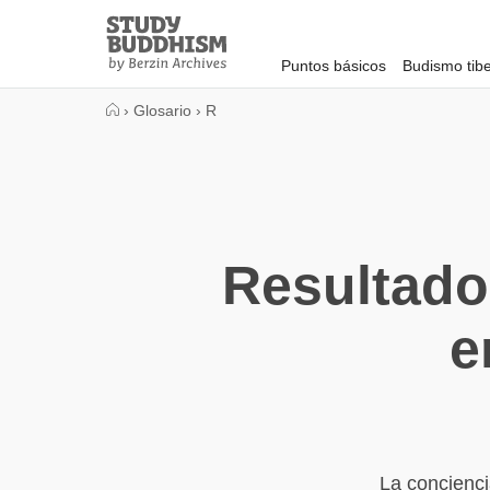
Close
Study
Buddhism
Puntos básicos
Budismo tib
Home
›
Glosario
›
R
Resultado
e
La concienci