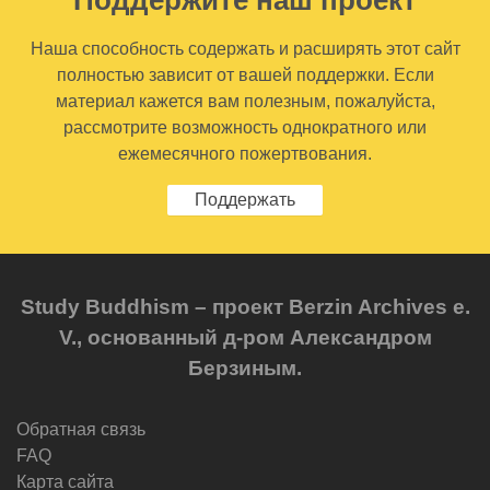
Поддержите наш проект
Наша способность содержать и расширять этот сайт
полностью зависит от вашей поддержки. Если
материал кажется вам полезным, пожалуйста,
рассмотрите возможность однократного или
ежемесячного пожертвования.
Поддержать
Study Buddhism – проект Berzin Archives e.
V., основанный д-ром Александром
Берзиным.
Обратная связь
FAQ
Карта сайта