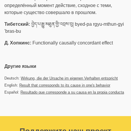
определённый момент действие, сходное с теми,
которые существо совершало в прошлом.
Тибетский:
བྱེད་པ་རྒྱུ་མཐུན་གྱི་འབྲས་བུ། byed-pa rgyu-mthun-gyi
'bras-bu
Д. Хопкинс:
Functionally causally concordant effect
Другие языки
Deutsch:
Wirkung, die der Ursache im eigenen Verhalten entspricht
English:
Result that corresponds to its cause in one's behavior
Español:
Resultado que corresponde a su causa en la propia conducta