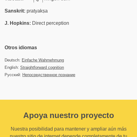
Sanskrit:
pratyakṣa
J. Hopkins:
Direct perception
Otros idiomas
Deutsch:
Einfache Wahrnehmung
English:
Straightforward cognition
Русский:
Непосредственное познание
Apoya nuestro proyecto
Nuestra posibilidad para mantener y ampliar aún más
nuestro sitio de internet depende completamente de tu