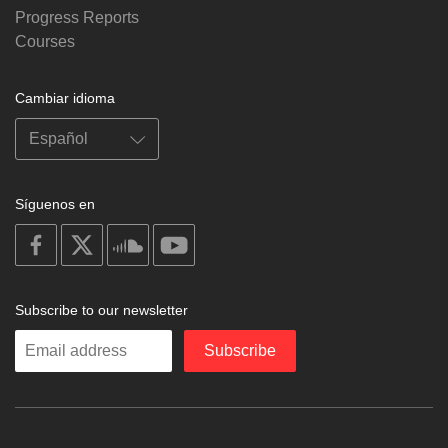
Progress Reports
Courses
Cambiar idioma
Síguenos en
on
on
on
on
facebook
X
soundcloud
youtube
Subscribe to our newsletter
Enter
Subscribe
your
email