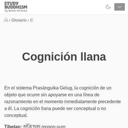
Close
Study
Buddhism
Home
›
Glosario
›
C
Cognición llana
En el sistema Prasánguika Gelug, la cognición de un
objeto que ocurre sin apoyarse en una línea de
razonamiento en el momento inmediatamente precedente
a él. La cognición llana puede ser conceptual o no
conceptual.
Tibetan:
མངོན་སུམ། mngon-sum