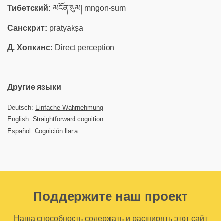
Тибетский:
མངོན་སུམ། mngon-sum
Санскрит:
pratyakṣa
Д. Хопкинс:
Direct perception
Другие языки
Deutsch:
Einfache Wahrnehmung
English:
Straightforward cognition
Español:
Cognición llana
Поддержите наш проект
Наша способность содержать и расширять этот сайт