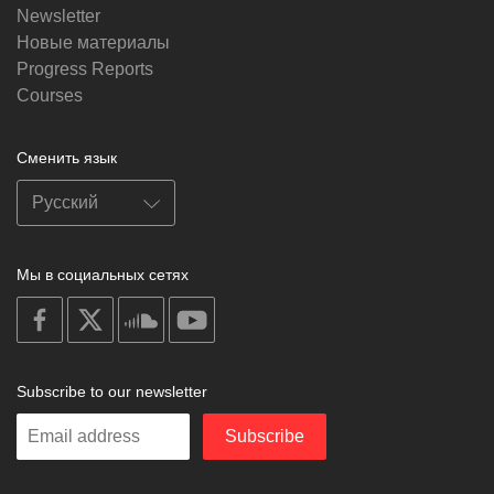
Newsletter
Новые материалы
Progress Reports
Courses
Сменить язык
Мы в социальных сетях
on
on
on
on
facebook
X
soundcloud
youtube
Subscribe to our newsletter
Enter
Subscribe
your
email