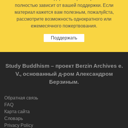
полностью зависит от вашей поддержки. Если
материал кажется вам полезным, пожалуйста,
рассмотрите возможность однократного или
ежемесячного пожертвования.
Поддержать
Study Buddhism – проект Berzin Archives e.
V., основанный д-ром Александром
Берзиным.
Обратная связь
FAQ
Карта сайта
Словарь
Privacy Policy