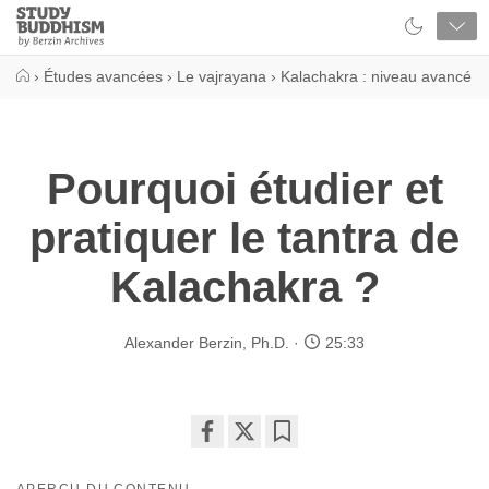
Close
Study
Buddhism
Home
›
Études avancées
›
Le vajrayana
›
Kalachakra : niveau avancé
Pourquoi étudier et
pratiquer le tantra de
Kalachakra ?
Alexander Berzin, Ph.D.
25:33
Share
Bookmark
on
APERÇU DU CONTENU