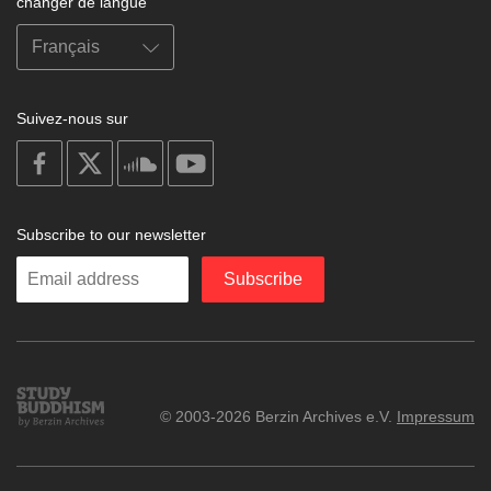
changer de langue
Suivez-nous sur
on
on
on
on
facebook
X
soundcloud
youtube
Subscribe to our newsletter
Enter
Subscribe
your
email
Study
© 2003-2026 Berzin Archives e.V.
Impressum
Buddhism
Home