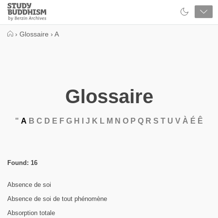
Close
Study
Buddhism
Home
›
Glossaire
›
A
Glossaire
"
A
B
C
D
E
F
G
H
I
J
K
L
M
N
O
P
Q
R
S
T
U
V
À
É
Ê
Found: 16
Absence de soi
Absence de soi de tout phénomène
Absorption totale