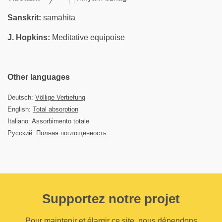
Sanskrit:
samāhita
J. Hopkins:
Meditative equipoise
Other languages
Deutsch:
Völlige Vertiefung
English:
Total absorption
Italiano: Assorbimento totale
Русский:
Полная поглощённость
Supportez notre projet
Pour maintenir et élargir ce site, nous dépendons