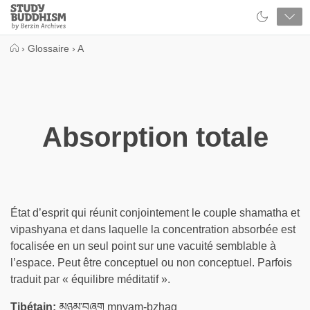
Close
Study
Buddhism
Home
›
Glossaire
›
A
Absorption totale
État d’esprit qui réunit conjointement le couple shamatha et
vipashyana et dans laquelle la concentration absorbée est
focalisée en un seul point sur une vacuité semblable à
l’espace. Peut être conceptuel ou non conceptuel. Parfois
traduit par « équilibre méditatif ».
Tibétain:
མཉམ་བཞག mnyam-bzhag