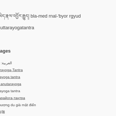
མེད་རྣལ་འབྱོར་རྒྱུད། bla-med rnal-'byor rgyud
uttarayogatantra
uages
العربية:
rayoga-Tantra
ayoga tantra
 anutarayoga
rayoga tantra
арайога-тантра
thượng du già mật điển
瑜珈