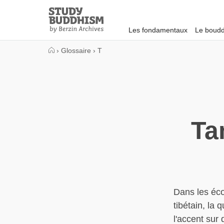
Close
Study
Buddhism
Les fondamentaux
Le boudd
Home
›
Glossaire
›
T
Ta
Dans les éco
tibétain, la 
l'accent sur