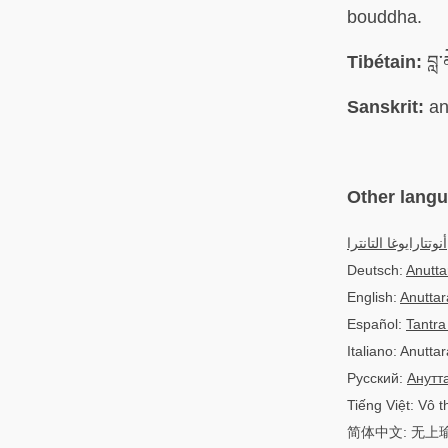
bouddha.
Tibétain:
བླ་
Sanskrit:
an
Other lang
أنوتتارايوغا التانترا
Deutsch:
Anutta
English:
Anuttar
Español:
Tantra
Italiano: Anutta
Русский:
Анутт
Tiếng Việt: Vô 
简体中文: 无上