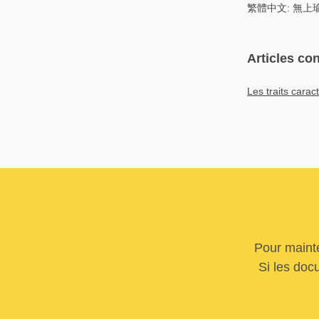
繁體中文: 無上
Articles co
Les traits carac
Pour mainte
Si les doc