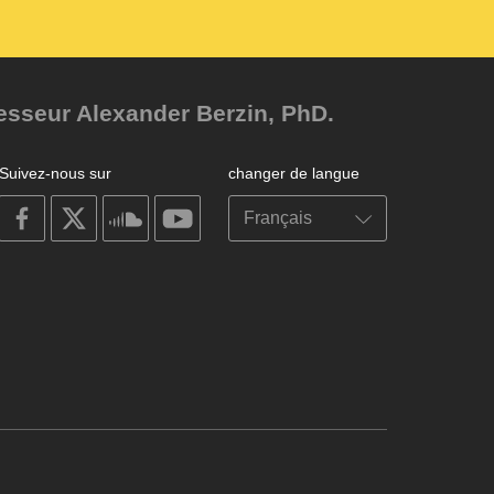
fesseur Alexander Berzin, PhD.
Suivez-nous sur
changer de langue
on
on
on
on
facebook
X
soundcloud
youtube