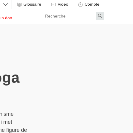
Glossaire
Video
Compte
Enter
Search
un don
search
term
oga
dhisme
ui met
me figure de