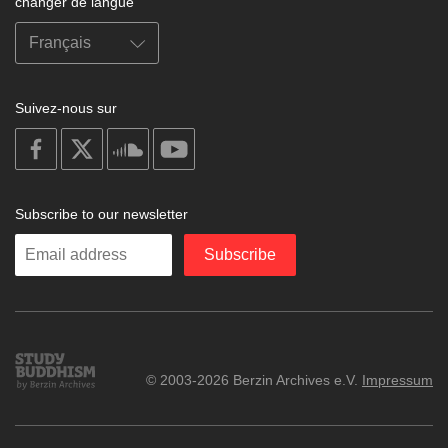
changer de langue
Suivez-nous sur
on
on
on
on
facebook
X
soundcloud
youtube
Subscribe to our newsletter
Enter
Subscribe
your
email
Study
© 2003-2026 Berzin Archives e.V.
Impressum
Buddhism
Home