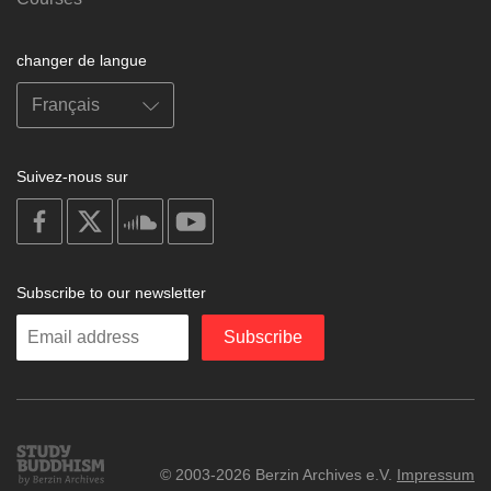
changer de langue
Suivez-nous sur
on
on
on
on
facebook
X
soundcloud
youtube
Subscribe to our newsletter
Enter
Subscribe
your
email
Study
© 2003-2026 Berzin Archives e.V.
Impressum
Buddhism