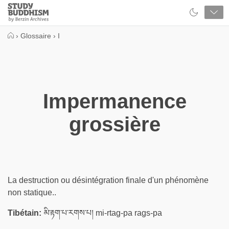
Close
Study
Buddhism
Home
›
Glossaire
›
I
Impermanence
grossière
La destruction ou désintégration finale d'un phénomène
non statique..
Tibétain:
མི་རྟག་པ་རགས་པ། mi-rtag-pa rags-pa