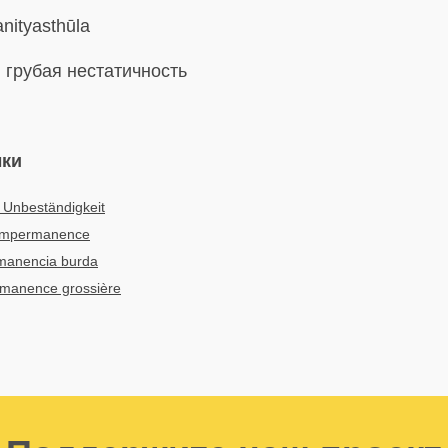
nityasthūla
:
грубая нестатичность
ыки
 Unbeständigkeit
impermanence
manencia burda
manence grossière