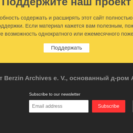
Поддержите наш проект
бность содержать и расширять этот сайт полностью
ддержки. Если материал кажется вам полезным, по
е возможность однократного или ежемесячного пож
Поддержать
т Berzin Archives e. V., основанный д-ро
Subscribe to our newsletter
Enter
Subscribe
your
email