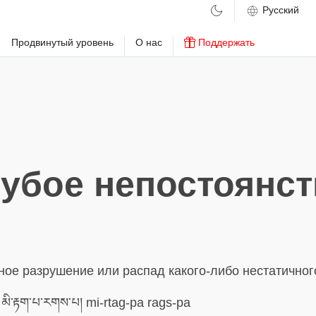
м
Продвинутый уровень
О нас
Поддержать
рубое непостоянст
ное разрушение или распад какого-либо нестатичног
མི་རྟག་པ་རགས་པ། mi-rtag-pa rags-pa