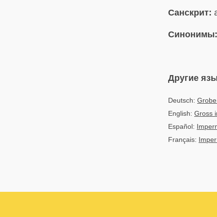
Санскрит:
a
Синонимы
Другие яз
Deutsch:
Grobe
English:
Gross 
Español:
Imper
Français:
Imper