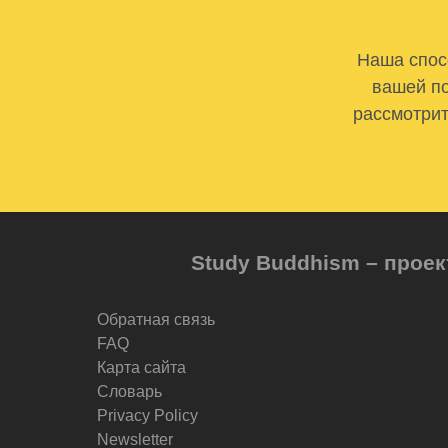
Наша спосо
вашей по
рассмотрит
Study Buddhism – проек
Обратная связь
FAQ
Карта сайта
Словарь
Privacy Policy
Newsletter