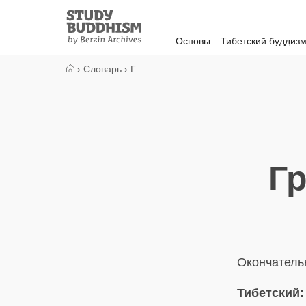
Close
Study
Buddhism
Основы
Тибетский буддиз
Home
›
Словарь
›
Г
Г
Окончатель
Тибетский: