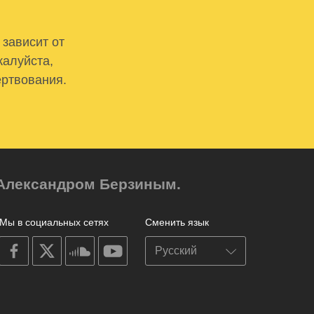
 зависит от
жалуйста,
ертвования.
м Александром Берзиным.
Мы в социальных сетях
Сменить язык
on
on
on
on
facebook
X
soundcloud
youtube