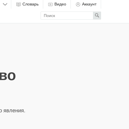
Словарь
Видео
Аккаунт
Enter
Search
search
term
во
о явления.