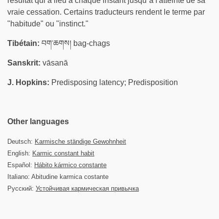
résultat qui a lieu à chaque instant jusqu`à l'atteinte de sa
vraie cessation. Certains traducteurs rendent le terme par
"habitude" ou "instinct."
Tibétain:
བག་ཆགས། bag-chags
Sanskrit:
vāsanā
J. Hopkins:
Predisposing latency; Predisposition
Other languages
Deutsch:
Karmische ständige Gewohnheit
English:
Karmic constant habit
Español:
Hábito kármico constante
Italiano: Abitudine karmica costante
Русский:
Устойчивая кармическая привычка