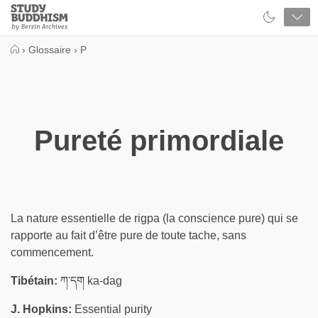
Close
Study
Buddhism
Home
›
Glossaire
›
P
Pureté primordiale
La nature essentielle de rigpa (la conscience pure) qui se
rapporte au fait d’être pure de toute tache, sans
commencement.
Tibétain:
ཀ་དག ka-dag
J. Hopkins:
Essential purity