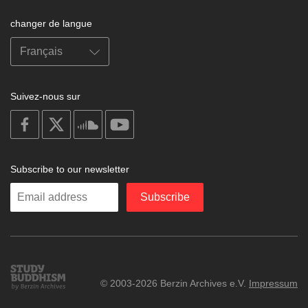
changer de langue
Suivez-nous sur
on
on
on
on
facebook
X
soundcloud
youtube
Subscribe to our newsletter
Enter
Subscribe
your
email
Study
© 2003-2026 Berzin Archives e.V.
Impressum
Buddhism
Home