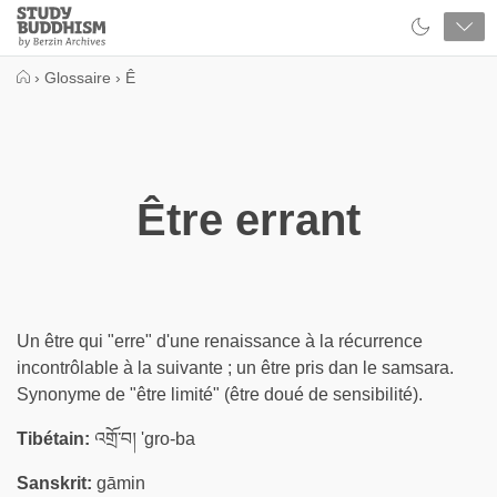
Close
Study
Buddhism
Home
›
Glossaire
›
Ê
Être errant
Un être qui "erre" d'une renaissance à la récurrence
incontrôlable à la suivante ; un être pris dan le samsara.
Synonyme de "être limité" (être doué de sensibilité).
Tibétain:
འགྲོ་བ། 'gro-ba
Sanskrit:
gāmin