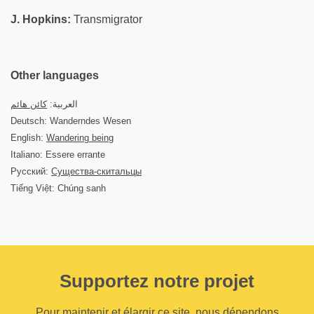
J. Hopkins:
Transmigrator
Other languages
العربية:
كائن هائم
Deutsch: Wanderndes Wesen
English:
Wandering being
Italiano: Essere errante
Русский:
Существа-скитальцы
Tiếng Việt: Chúng sanh
Supportez notre projet
Pour maintenir et élargir ce site, nous dépendons